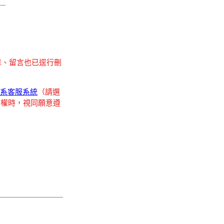
章、留言也已逕行刪
系客服系統
（請選
復權時，視同願意遵