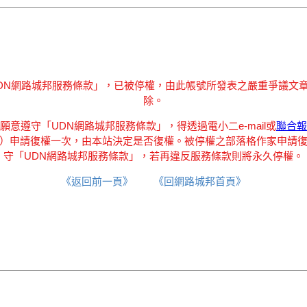
DN網路城邦服務條款」，已被停權，由此帳號所發表之嚴重爭議文
除。
願意遵守「UDN網路城邦服務條款」，得透過電小二e-mail或
聯合報
）申請復權一次，由本站決定是否復權。被停權之部落格作家申請
守「UDN網路城邦服務條款」，若再違反服務條款則將永久停權。
《返回前一頁》
《回網路城邦首頁》