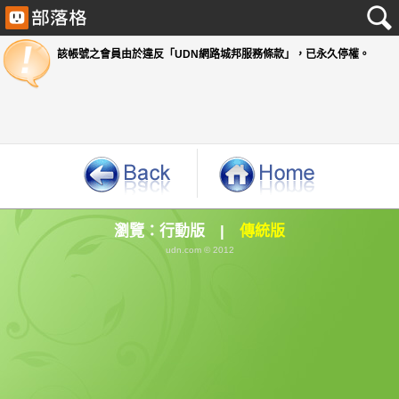
該帳號之會員由於違反「UDN網路城邦服務條款」
瀏覽：
行動版
|
傳統版
udn.com © 2012