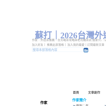
蘇打｜2026台灣外送
作家：外送茶推薦、台北喝茶攻略與老司機茶訊 搜索TG：k6t
加入好友
｜
推薦此部落格
｜
加入我的最愛
｜
訂閱最新文章
首頁
文章創作
作家簡介
作家
性別：女