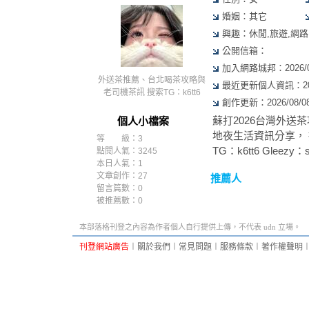
婚姻：其它
興趣：休閒,旅遊,網路
公開信箱：
加入網路城邦：2026/05/
外送茶推薦、台北喝茶攻略與
最近更新個人資訊：2026/
老司機茶訊 搜索TG：k6tt6
創作更新：2026/08/08 
蘇打2026台灣外送
個人小檔案
地夜生活資訊分享， 
等 級：3
TG：k6tt6 Gleezy：s
點閱人氣：3245
本日人氣：1
文章創作：27
推薦人
留言篇數：0
被推薦數：
0
本部落格刊登之內容為作者個人自行提供上傳，不代表 udn 立場。
刊登網站廣告
︱
關於我們
︱
常見問題
︱
服務條款
︱
著作權聲明