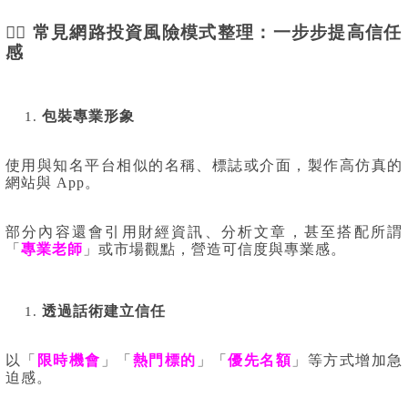
🕵️‍♂️
常見網路投資風險模式整理：一步步提高信任
感
包裝專業形象
使用與知名平台相似的名稱、標誌或介面，製作高仿真的
網站與 App。
部分內容還會引用財經資訊、分析文章，甚至搭配所謂
「
專業老師
」或市場觀點，營造可信度與專業感。
透過話術建立信任
以「
限時機會
」「
熱門標的
」「
優先名額
」等方式增加急
迫感。