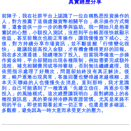
真實經歷分享
前陣子，我在社群平台上認識了一位自稱熟悉投資操作的
人，對方推薦了這個虛擬貨幣相關平台，表示操作方式簡
單，還會提供一步一步的教學與協助。我一開始只是抱著
嘗試的心態，小額投入測試，沒想到平台帳面很快就顯示
收益，甚至前幾次也能正常操作，讓我慢慢放下戒心。之
後，對方持續分享市場資訊，並不斷提醒「行情變化很
快」，建議我提高投入金額，才有機會獲得更好的回報。
我在多次溝通後，陸續增加了投入。但當我準備進一步操
作資金時，平台卻開始出現各種限制，例如需要完成額外
流程、補充相關費用或等待審核，否則無法繼續處理。我
依照指示處理了好幾次，問題卻始終沒有真正解決。後
來，帳戶逐漸出現異常，客服回覆也變得越來越模糊，原
本天天聯絡的人也慢慢失去消息。直到那時，我才意識
到，自己可能遇到了一種透過「先建立信任、再逐步引導
投入」的風險模式。這次經歷讓我明白，面對網路上的各
種投資訊息，真的要保持冷靜與查證習慣。尤其是來路不
明的平台，即使前期看起來一切正常，也還是要多確認、
多觀察，避免因為一時大意而承受更大的壓力。