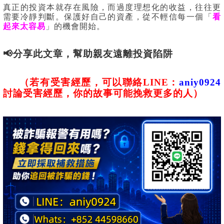
真正的投資本就存在風險，而過度理想化的收益，往往更
需要冷靜判斷。保護好自己的資產，從不輕信每一個「
看
起來太容易
」的機會開始。
📢分享此文章，幫助親友遠離投資陷阱
（若有受害經歷，可以
聯絡
LINE：
aniy0924
討論受害經歷，你的故事可能挽救更多的人）