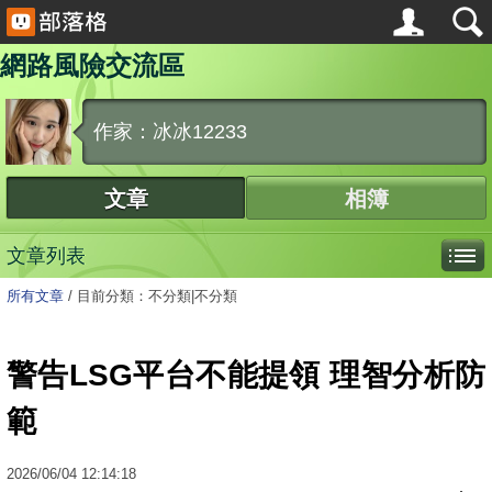
網路風險交流區
作家：冰冰12233
文章
相簿
文章列表
所有文章
/
目前分類：不分類|不分類
警告LSG平台不能提領 理智分析防
範
2026
/
06
/
04
12:14:18