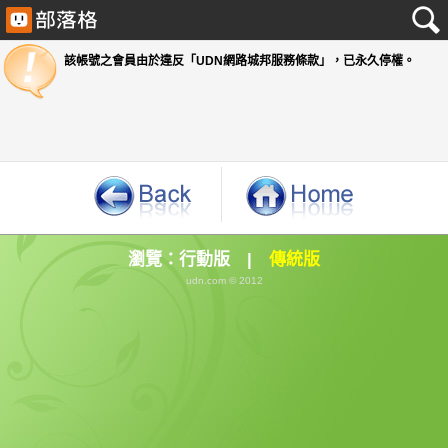
該帳號之會員由於違反「UDN網路城邦服務條款」
瀏覽：
行動版
|
傳統版
udn.com © 2012