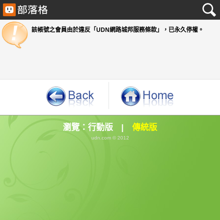
該帳號之會員由於違反「UDN網路城邦服務條款」
瀏覽：
行動版
|
傳統版
udn.com © 2012