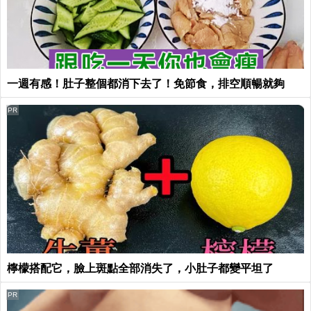
一週有感！肚子整個都消下去了！免節食，排空順暢就夠
PR
檸檬搭配它，臉上斑點全部消失了，小肚子都變平坦了
PR