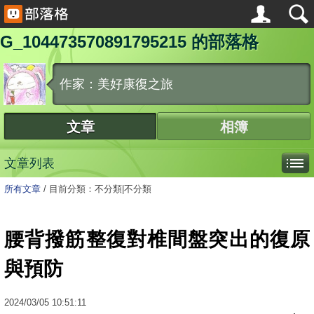
G_104473570891795215 的部落格
作家：美好康復之旅
文章
相簿
文章列表
所有文章
/
目前分類：不分類|不分類
腰背撥筋整復對椎間盤突出的復原
與預防
2024
/
03
/
05
10:51:11