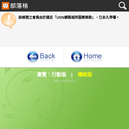
該帳號之會員由於違反「UDN網路城邦服務條款」
瀏覽：
行動版
|
傳統版
udn.com © 2012