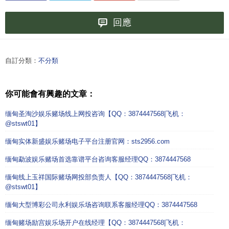
回應
自訂分類：
不分類
你可能會有興趣的文章：
缅甸圣淘沙娱乐赌场线上网投咨询【QQ：3874447568|飞机：
@stswt01】
缅甸实体新盛娱乐赌场电子平台注册官网：sts2956.com
缅甸勐波娱乐赌场首选靠谱平台咨询客服经理QQ：3874447568
缅甸线上玉祥国际赌场网投部负责人【QQ：3874447568|飞机：
@stswt01】
缅甸大型博彩公司永利娱乐场咨询联系客服经理QQ：3874447568
缅甸赌场励宫娱乐场开户在线经理【QQ：3874447568|飞机：