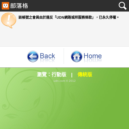
該帳號之會員由於違反「UDN網路城邦服務條款」
瀏覽：
行動版
|
傳統版
udn.com © 2012