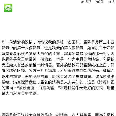
347
0
6
許一份濃濃的深情，珍惜深秋的最後一次回眸。霜降是農歷二十四
節氣中的第十八個節氣，也是秋天的第六個節氣。如果說二十四節
氣是春夏氣秋冬送給大自然的情書，霜降便是最深情的那一封，因
為霜降是秋天的最後一個節氣，也是一年之中最美的時節，它是秋
天送給大自然的最後一封情書。窗外的幾株花兒霜凝結在上面，好
看的讓你眼饞。遠處一片片霜花，折射著皎潔晶瑩的銀光。被稱之
為水的精靈，冰的魂魄的霜，給大自然添了幾份嫵媚。你說霜高潔
嚴峻、清稟潔淨我信，霜花的清美是人人共知的，這是《詩經》裡
的畫面：“蒹葭蒼蒼，白露為霜。”霜是打開冬天最好的方式，那也
是大自然最美的呈現。
霜降是秋天送給大自然的最後一封情書，古人贊美霜，因為它是秋