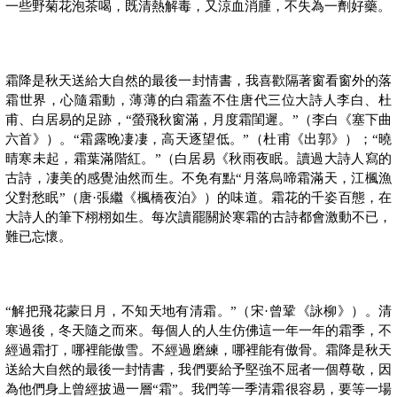
一些野菊花泡茶喝，既清熱解毒，又涼血消腫，不失為一劑好藥。
霜降是秋天送給大自然的最後一封情書，我喜歡隔著窗看窗外的落
霜世界，心隨霜動，薄薄的白霜蓋不住唐代三位大詩人李白、杜
甫、白居易的足跡，“螢飛秋窗滿，月度霜閨遲。”（李白《塞下曲
六首》）。“霜露晚凄凄，高天逐望低。”（杜甫《出郭》）；“曉
晴寒未起，霜葉滿階紅。”（白居易《秋雨夜眠。讀過大詩人寫的
古詩，凄美的感覺油然而生。不免有點“月落烏啼霜滿天，江楓漁
父對愁眠”（唐·張繼《楓橋夜泊》）的味道。霜花的千姿百態，在
大詩人的筆下栩栩如生。每次讀罷關於寒霜的古詩都會激動不已，
難已忘懷。
“解把飛花蒙日月，不知天地有清霜。”（宋·曾鞏《詠柳》）。清
寒過後，冬天隨之而來。每個人的人生仿佛這一年一年的霜季，不
經過霜打，哪裡能傲雪。不經過磨練，哪裡能有傲骨。霜降是秋天
送給大自然的最後一封情書，我們要給予堅強不屈者一個尊敬，因
為他們身上曾經披過一層“霜”。我們等一季清霜很容易，要等一場