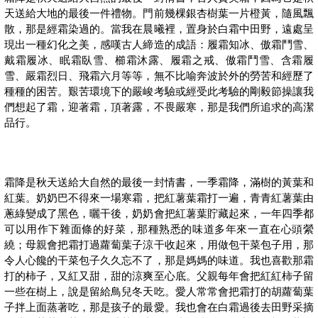
天送給大地的最後一件禮物。門前幾棵銀杏樹葉一片橙黃，隨風飄
散，那是經霜染過的。當我在晨曦裡，置身於白霜中田野，遠處呈
現出一種幻化之美，感嘆古人締造的成語：履霜知冰、傲霜鬥雪、
戴霜履冰、眠霜臥雪、櫛霜沐露、履霜之戒、傲霜鬥雪、含霜履
雪、嚴霜烈日、飛霜六月等等，無不比喻奔波於外的勞苦和經歷了
種種的困苦。艱苦環境下的嚴峻考驗或經受此考驗的剛毅節操讓我
們想起了霜，迎著霜，頂著露，不畏嚴寒，那是我們所追求的高潔
品行。
霜降是秋天送給大自然的最後一封情書，一季霜降，滿樹的黃葉和
紅葉。奶奶巴不得來一場寒霜，把紅薯葉霜打一遍，青青紅薯葉由
蔥綠變成了黑色，曬干後，奶奶會把紅薯葉貯藏起來，一年四季都
可以用作下雜面條的好菜，那種熟悉的味道多年來一直在心頭縈
繞；母親會把霜打過蘿蔔葉子涼干收起來，用做包干菜包子用，那
令人心饞的干菜包子久久忘不了，那是媽媽的味道。我也喜歡那霜
打的柿子，又紅又甜，甜的涼爽至心底。父親每年會把紅紅柿子留
一些在樹上，說是留給鳥兒冬天吃。愛人常常會把霜打的胡蘿蔔葉
子拌上面蒸著吃，那是孩子的最愛。我也會在白霜過後去田野采摘