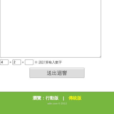
+
=
※ 請計算輸入數字
送出迴響
瀏覽：
行動版
|
傳統版
udn.com © 2012