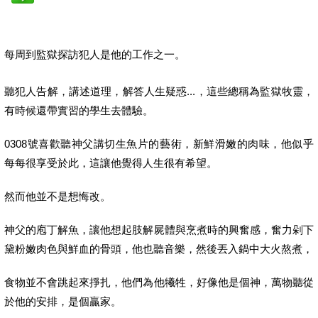
每周到監獄探訪犯人是他的工作之一。
聽犯人告解，講述道理，解答人生疑惑...，這些總稱為監獄牧靈，
有時候還帶實習的學生去體驗。
0308號喜歡聽神父講切生魚片的藝術，新鮮滑嫩的肉味，他似乎
每每很享受於此，這讓他覺得人生很有希望。
然而他並不是想悔改。
神父的庖丁解魚，讓他想起肢解屍體與烹煮時的興奮感，奮力剁下
黛粉嫩肉色與鮮血的骨頭，他也聽音樂，然後丟入鍋中大火熬煮，
食物並不會跳起來掙扎，他們為他犧牲，好像他是個神，萬物聽從
於他的安排，是個贏家。