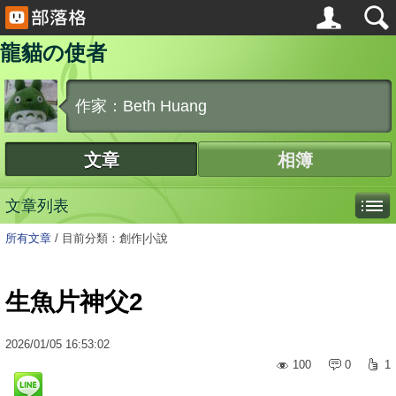
龍貓の使者
作家：Beth Huang
文章
相簿
文章列表
所有文章
/
目前分類：創作|小說
生魚片神父2
2026
/
01
/
05
16:53:02
100
0
1