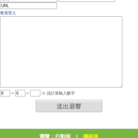
會員登入
+
=
※ 請計算輸入數字
送出迴響
瀏覽：
行動版
|
傳統版