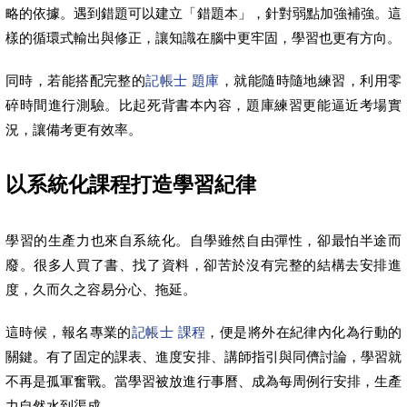
略的依據。遇到錯題可以建立「錯題本」，針對弱點加強補強。這
樣的循環式輸出與修正，讓知識在腦中更牢固，學習也更有方向。
同時，若能搭配完整的
記帳士 題庫
，就能隨時隨地練習，利用零
碎時間進行測驗。比起死背書本內容，題庫練習更能逼近考場實
況，讓備考更有效率。
以系統化課程打造學習紀律
學習的生產力也來自系統化。自學雖然自由彈性，卻最怕半途而
廢。很多人買了書、找了資料，卻苦於沒有完整的結構去安排進
度，久而久之容易分心、拖延。
這時候，報名專業的
記帳士 課程
，便是將外在紀律內化為行動的
關鍵。有了固定的課表、進度安排、講師指引與同儕討論，學習就
不再是孤軍奮戰。當學習被放進行事曆、成為每周例行安排，生產
力自然水到渠成。