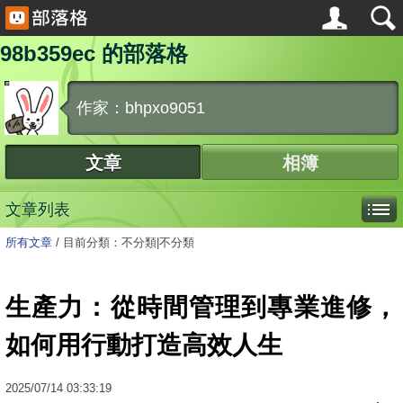
98b359ec 的部落格
作家：bhpxo9051
文章
相簿
文章列表
所有文章
/
目前分類：不分類|不分類
生產力：從時間管理到專業進修，
如何用行動打造高效人生
2025
/
07
/
14
03:33:19