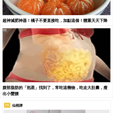
超神減肥神器！橘子不要直接吃，加點這個！體重天天下降
PR
腹部脂肪的「剋星」找到了，常吃這幾物，吃走大肚囊，瘦
出小蠻腰
仙桃牌
PR