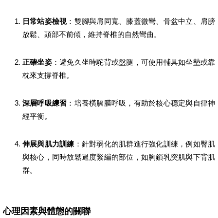
日常站姿檢視
：雙腳與肩同寬、膝蓋微彎、骨盆中立、肩膀
放鬆、頭部不前傾，維持脊椎的自然彎曲。
正確坐姿
：避免久坐時駝背或盤腿，可使用輔具如坐墊或靠
枕來支撐脊椎。
深層呼吸練習
：培養橫膈膜呼吸，有助於核心穩定與自律神
經平衡。
伸展與肌力訓練
：針對弱化的肌群進行強化訓練，例如臀肌
與核心，同時放鬆過度緊繃的部位，如胸鎖乳突肌與下背肌
群。
心理因素與體態的關聯