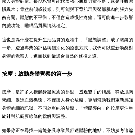
態與身體結構。長期駝背可能代表核心肌群力量不足，或是呼吸習
慣異常；骨盆前傾或後傾，則可能與下背肌群與臀部肌肉的張力失
衡有關。體態的不平衡，不僅會造成慢性疼痛，還可能進一步影響
內臟功能、睡眠品質與情緒穩定。
這也是為什麼在提升生活品質的過程中，「體態調整」成了關鍵的
一步。透過專業的評估與個別化的療癒方式，我們可以重新喚醒對
身體的覺察力，進而找到最適合自己的修復之道。
按摩：啟動身體覺察的第一步
按摩，是許多人接觸身體療癒的起點。透過雙手的觸感，釋放肌肉
緊繃、促進血液循環，不僅讓人身心放鬆，更能幫助我們重新感知
身體的細微訊號。不同於單純的放鬆，「體態導向」的按摩更注重
於針對肌筋膜線條的鬆解與調整。
如果你正在尋找一處能兼具專業與舒適體驗的地點，不妨參考這篇