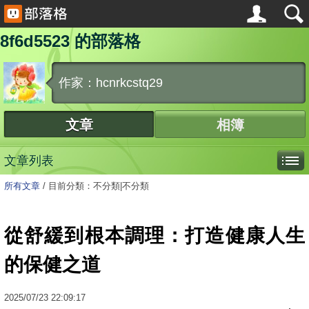
8f6d5523 的部落格
作家：hcnrkcstq29
文章
相簿
文章列表
所有文章
/
目前分類：不分類|不分類
從舒緩到根本調理：打造健康人生
的保健之道
2025
/
07
/
23
22:09:17