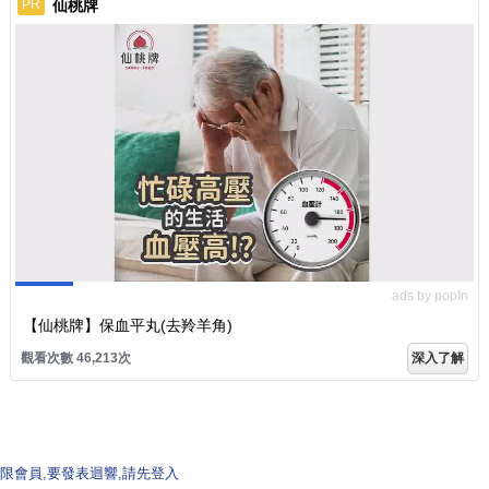
仙桃牌
PR
ads by popIn
【仙桃牌】保血平丸(去羚羊角)
觀看次數 46,213次
深入了解
限會員,要發表迴響,請先登入