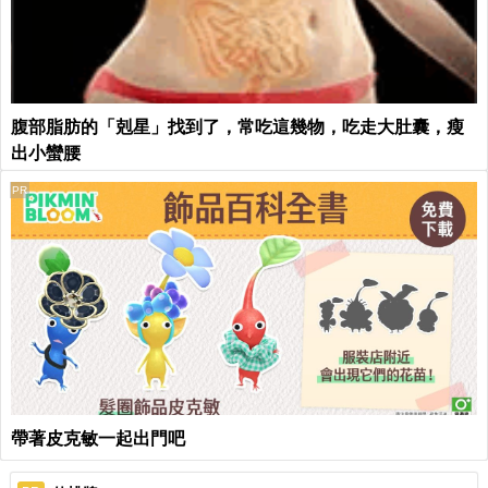
腹部脂肪的「剋星」找到了，常吃這幾物，吃走大肚囊，瘦
出小蠻腰
PR
帶著皮克敏一起出門吧