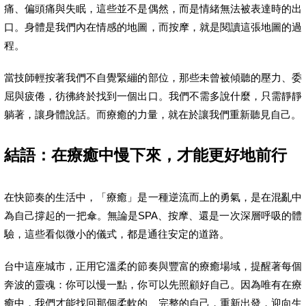
痛、偏頭痛與失眠，這些並不是偶然，而是情緒無法被表達時的出
口。身體是我們內在情感的地圖，而按摩，就是閱讀這張地圖的過
程。
當技師輕按著我們不自覺緊繃的部位，那些未曾被傾聽的壓力、委
屈與疲倦，彷彿終於找到一個出口。我們不需多說什麼，只需靜靜
躺著，讓身體說話。而療癒的力量，就在於讓我們重新聽見自己。
結語：在療癒中慢下來，才能更好地前行
在快節奏的生活中，「療癒」是一種逆流而上的勇氣，是在混亂中
為自己撐起的一把傘。無論是SPA、按摩、還是一次深層呼吸的體
驗，這些看似微小的儀式，都是通往安定的道路。
台中這座城市，正用它溫柔的節奏與豐富的療癒場域，提醒著每個
奔波的靈魂：你可以慢一點，你可以先照顧好自己。因為唯有在療
癒中，我們才能找回那個柔軟的、完整的自己，重新出發，迎向生