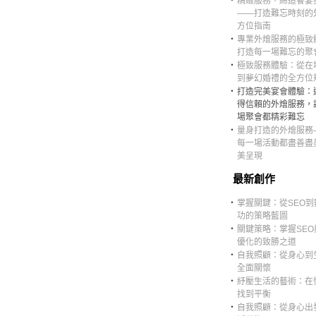
‧
精緻服務，締造饗宴
——打造難忘時刻的
方位指南
‧
專業外燴服務的極致
打造每一場難忘的聚
‧
極致服務體驗：從在
到夢幻婚禮的全方位
‧
打造完美宴會體驗：
得信賴的外燴服務，
場聚會都精彩難忘
‧
量身打造的外燴服務
每一場活動都盡善盡
美呈現
最新創作
‧
掌握關鍵：從SEO到
功的策略藍圖
‧
關鍵策略：掌握SEO
優化的致勝之道
‧
自我照顧：從身心到
全面關懷
‧
紓壓生活的藝術：在
找到平衡
‧
自我照顧：從身心出