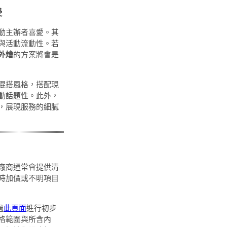
受
動主辦者喜愛。其
與活動流動性。若
外燴
的方案將會是
混搭風格，搭配現
動話題性。此外，
，展現服務的細膩
廠商通常會提供清
時加價或不明項目
過
此頁面
進行初步
格範圍與所含內