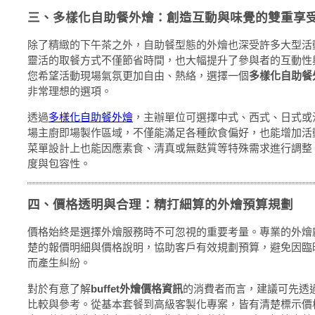
三、多樣化自助餐外燴：創造互動與味覺的雙重享
除了精緻的下午茶之外，自助餐型態的外燴也深受許多大型活
靈活的取餐方式不僅節省時間，也大幅提升了參與者的互動性
您希望活動現場氣氛更加自由、熱絡，選擇一個
多樣化自助餐
非常理想的選項。
透過
多樣化自助餐外燴
，主辦單位可選擇中式、西式、日式或
場主廚即場製作區域，不僅能滿足各種飲食偏好，也能增加活
菜單設計上也能因應素食、清真或無麩質等特殊需求進行調整
度與包容性。
四、價格透明與合理：精打細算的外燴預算規劃
價格始終是選擇外燴服務時不可忽視的重要考量。專業的外燴
楚的報價明細與價格說明，協助客戶有效規劃預算，避免因臨
而產生糾紛。
對於有意了解
buffet外燴價格資訊
的消費者而言，建議可先透
比較與參考。從基本套餐到高級客製化專案，皆有清楚標示價