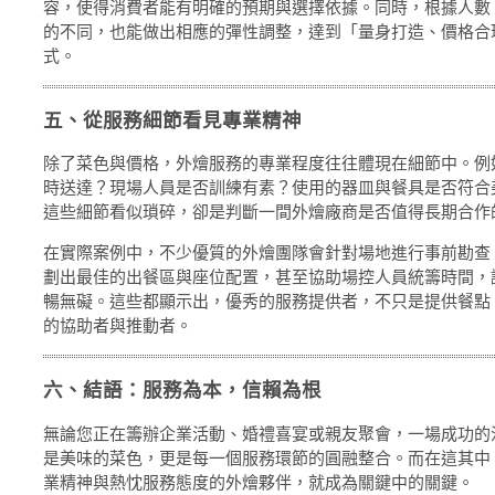
容，使得消費者能有明確的預期與選擇依據。同時，根據人數
的不同，也能做出相應的彈性調整，達到「量身打造、價格合
式。
五、從服務細節看見專業精神
除了菜色與價格，外燴服務的專業程度往往體現在細節中。例
時送達？現場人員是否訓練有素？使用的器皿與餐具是否符合
這些細節看似瑣碎，卻是判斷一間外燴廠商是否值得長期合作
在實際案例中，不少優質的外燴團隊會針對場地進行事前勘查
劃出最佳的出餐區與座位配置，甚至協助場控人員統籌時間，
暢無礙。這些都顯示出，優秀的服務提供者，不只是提供餐點
的協助者與推動者。
六、結語：服務為本，信賴為根
無論您正在籌辦企業活動、婚禮喜宴或親友聚會，一場成功的
是美味的菜色，更是每一個服務環節的圓融整合。而在這其中
業精神與熱忱服務態度的外燴夥伴，就成為關鍵中的關鍵。