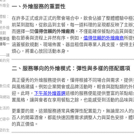
美學
一、外燴服務的重要性
外燴全
體驗：
在許多正式或非正式的聚會場合中，飲食佔據了整體體驗中極
會
前菜到甜點，從飲品到主餐，每一道料理的呈現都反映了主辦
地外燴
而選擇一間
值得信賴的外燴廠商
，不僅能確保餐點的品質與衛
規劃
動在節奏與流程上井然有序。例如，
值得信賴的外燴廠商
所提
選擇值
涵蓋餐飲規劃、現場佈置、器皿租借與專業人員支援，使得主
讓每一
煩心，將重心放回活動本身。
——讓
美的完
二、服務導向的外燴模式：彈性與多樣的搭配選項
真正優秀的外燴服務提供者，懂得根據不同場合與需求，提供
數位成
與風格建議。例如企業開會或品牌活動時，輕食與甜點類的外
迎。此時，
下午茶外燴首選
這樣的服務便能提供豐富的茶點組
與網站
置風格，讓與會者在享用餐點之餘，也能感受到活動的品味與
生活的
更重要的是，這類服務通常具備彈性配置能力，無論是20人
百人的開幕酒會，都能快速因應需求調整人力與菜色安排，體
忙碌中
的真正價值。
發的生