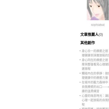
sophiatsai
文章推薦人
(0)
其他創作
‧
身心合一的療癒之道
理健康到深層放鬆的
‧
身心同在的療癒之道
摩與整復看見心理健
建旅程
‧
觸碰內在的寧靜：按
理健康中的療癒力量
‧
在城市的壓力森林中
自我療癒的出口——
康的溫柔練習
‧
心靈的喘息時光：讓
心理一起放鬆的自我
程