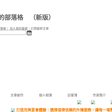
f 的部落格
（
新版
）
落格
｜
加入我的最愛
｜
訂閱最新文章
文章創作
個人相簿
訪客簿
作家簡介
打造完美宴會體驗：選擇值得信賴的外燴服務，讓每一場