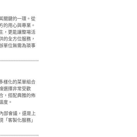
其關鍵的一環。從
方的用心與專業。
生，更能讓整場活
供的全方位服務，
辦單位無需為瑣事
多樣化的菜單組合
燴選擇非常受歡
合，搭配典雅的佈
溫度。
的內部會議，還是上
現「客製化服務」