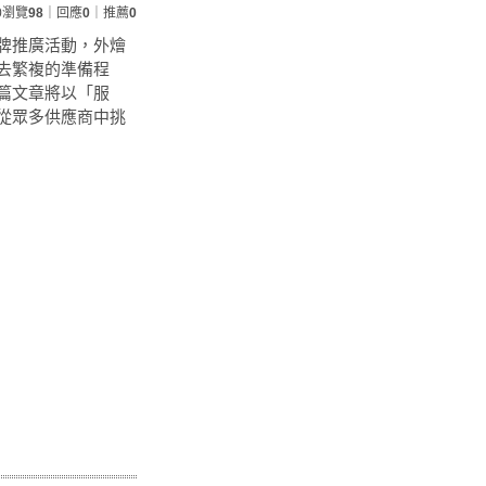
0
瀏覽
98
｜回應
0
｜推薦
0
牌推廣活動，外燴
去繁複的準備程
篇文章將以「服
從眾多供應商中挑