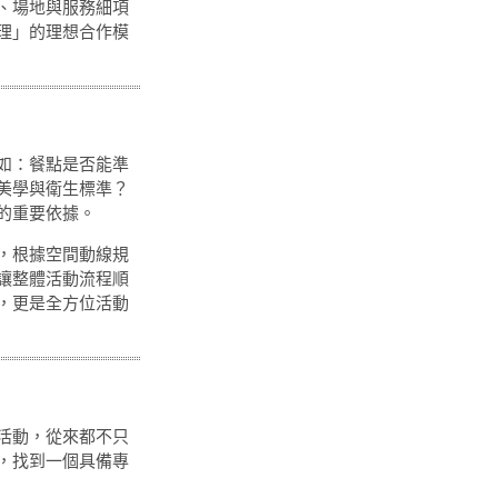
、場地與服務細項
理」的理想合作模
如：餐點是否能準
美學與衛生標準？
的重要依據。
，根據空間動線規
讓整體活動流程順
，更是全方位活動
活動，從來都不只
，找到一個具備專