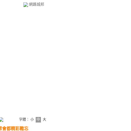
網路城邦
字體：
小
中
大
聚會都精彩難忘