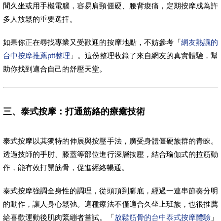
間久坐或用手機電腦，容易肩頸僵硬、腰背痠痛，定期按摩成為許
多人放鬆的重要選擇。
如果你正在尋找專業又受歡迎的按摩地點，不妨參考「
網友熱議的
台中按摩推薦ptt整理
」。這份整理收錄了來自網友的真實體驗，幫
助你找到適合自己的舒壓天堂。
三、泰式按摩：打通筋絡的療癒技術
泰式按摩以其獨特的伸展與按壓手法，廣受身體僵硬族群的青睞。
透過技師的手肘、膝蓋等部位進行深層按壓，結合瑜伽式的拉筋動
作，能有效打開筋骨，促進經絡暢通。
泰式按摩強調全身性的調理，從頭頂到腳底，經過一連串節奏分明
的動作，讓人身心鬆弛。這種療法不僅適合久坐上班族，也很推薦
給喜歡運動後肌肉緊繃者嘗試。「
放鬆筋骨的台中泰式按摩體驗
」