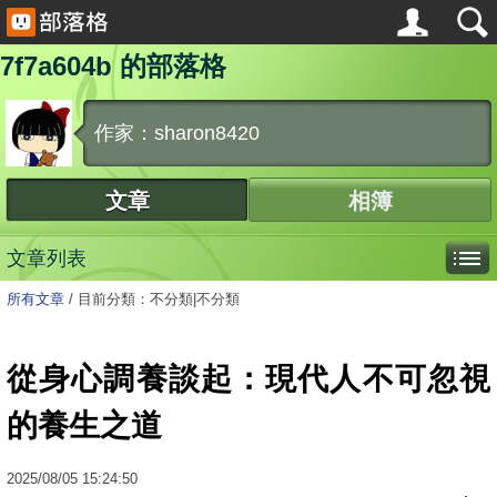
7f7a604b 的部落格
作家：sharon8420
文章
相簿
文章列表
所有文章
/
目前分類：不分類|不分類
從身心調養談起：現代人不可忽視
的養生之道
2025
/
08
/
05
15:24:50