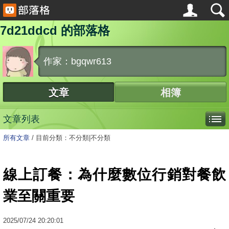
7d21ddcd 的部落格
作家：bgqwr613
文章
相簿
文章列表
所有文章
/
目前分類：不分類|不分類
線上訂餐：為什麼數位行銷對餐飲
業至關重要
2025
/
07
/
24
20:20:01