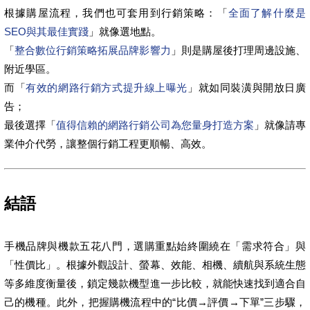
根據購屋流程，我們也可套用到行銷策略：「
全面了解什麼是
SEO與其最佳實踐
」就像選地點。
「
整合數位行銷策略拓展品牌影響力
」則是購屋後打理周邊設施、
附近學區。
而「
有效的網路行銷方式提升線上曝光
」就如同裝潢與開放日廣
告；
最後選擇「
值得信賴的網路行銷公司為您量身打造方案
」就像請專
業仲介代勞，讓整個行銷工程更順暢、高效。
結語
手機品牌與機款五花八門，選購重點始終圍繞在「需求符合」與
「性價比」。根據外觀設計、螢幕、效能、相機、續航與系統生態
等多維度衡量後，鎖定幾款機型進一步比較，就能快速找到適合自
己的機種。此外，把握購機流程中的“比價→評價→下單”三步驟，