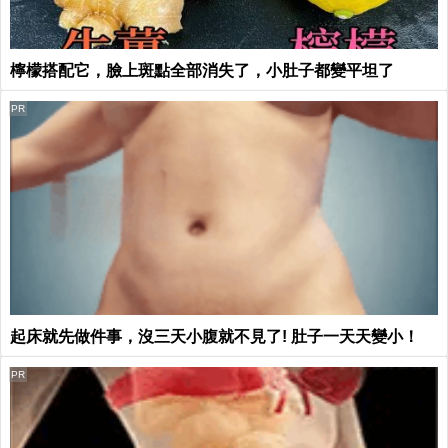
檸檬搭配它，臉上斑點全部消失了，小肚子都變平坦了
PR
起床就先做件事，沒三天小腹就不見了! 肚子一天天變小！
PR