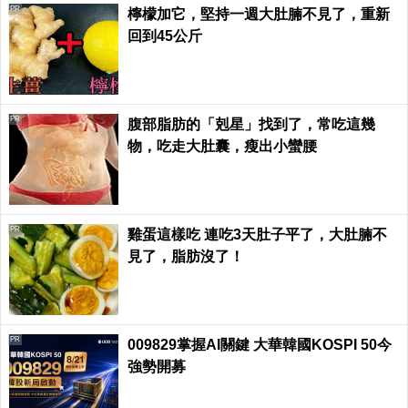
PR
檸檬加它，堅持一週大肚腩不見了，重新
回到45公斤
PR
腹部脂肪的「剋星」找到了，常吃這幾
物，吃走大肚囊，瘦出小蠻腰
PR
雞蛋這樣吃 連吃3天肚子平了，大肚腩不
見了，脂肪沒了！
PR
009829掌握AI關鍵 大華韓國KOSPI 50今
強勢開募