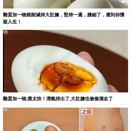
雞蛋加一物就能減掉大肚腩，堅持一週，腰細了，瘦到你懷
疑人生！
PR
雞蛋加一物,瘦太快！溼氣排出了,大肚腩也偷偷溜走了
PR