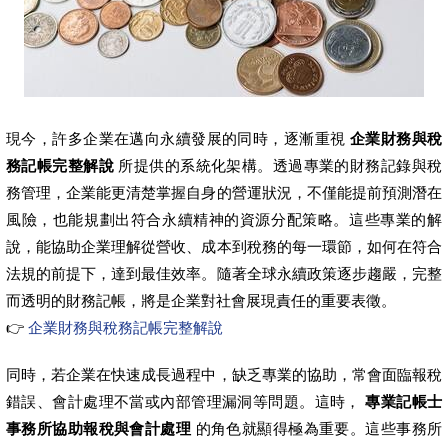
現今，許多企業在邁向永續發展的同時，逐漸重視
企業財務與稅
務記帳完整解說
所提供的系統化架構。透過專業的財務記錄與稅
務管理，企業能更清楚掌握自身的營運狀況，不僅能提前預測潛在
風險，也能規劃出符合永續精神的資源分配策略。這些專業的解
說，能協助企業理解從營收、成本到稅務的每一環節，如何在符合
法規的前提下，達到最佳效率。隨著全球永續政策逐步趨嚴，完整
而透明的財務記帳，將是企業對社會展現責任的重要表徵。
👉
企業財務與稅務記帳完整解說
同時，若企業在快速成長過程中，缺乏專業的協助，常會面臨報稅
錯誤、會計處理不當或內部管理漏洞等問題。這時，
專業記帳士
事務所協助報稅與會計處理
的角色就顯得極為重要。這些事務所