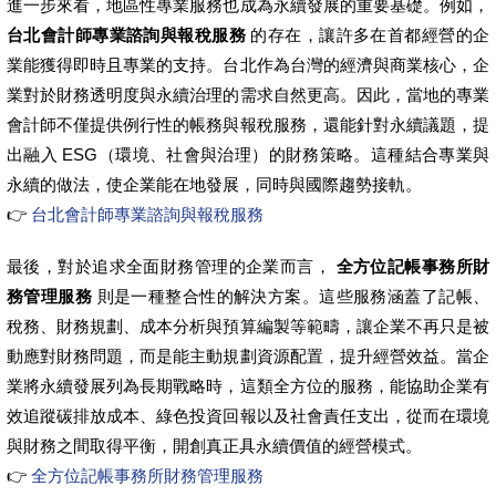
進一步來看，地區性專業服務也成為永續發展的重要基礎。例如，
台北會計師專業諮詢與報稅服務
的存在，讓許多在首都經營的企
業能獲得即時且專業的支持。台北作為台灣的經濟與商業核心，企
業對於財務透明度與永續治理的需求自然更高。因此，當地的專業
會計師不僅提供例行性的帳務與報稅服務，還能針對永續議題，提
出融入 ESG（環境、社會與治理）的財務策略。這種結合專業與
永續的做法，使企業能在地發展，同時與國際趨勢接軌。
👉
台北會計師專業諮詢與報稅服務
最後，對於追求全面財務管理的企業而言，
全方位記帳事務所財
務管理服務
則是一種整合性的解決方案。這些服務涵蓋了記帳、
稅務、財務規劃、成本分析與預算編製等範疇，讓企業不再只是被
動應對財務問題，而是能主動規劃資源配置，提升經營效益。當企
業將永續發展列為長期戰略時，這類全方位的服務，能協助企業有
效追蹤碳排放成本、綠色投資回報以及社會責任支出，從而在環境
與財務之間取得平衡，開創真正具永續價值的經營模式。
👉
全方位記帳事務所財務管理服務