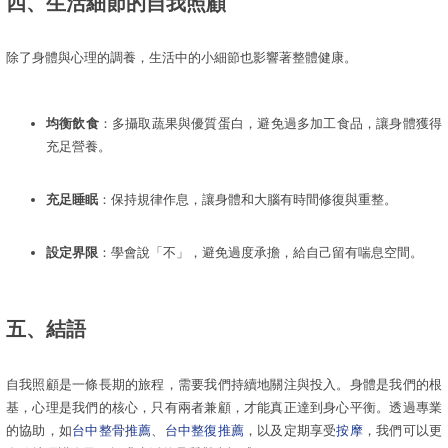
四、生活細節的自我照顧
除了身體與心理的調養，生活中的小細節也影響著整體健康。
均衡飲食
：多攝取蔬果與優質蛋白，避免過多加工食品，讓身體獲得
充足營養。
充足睡眠
：保持規律作息，讓身體和大腦有時間修復與重整。
設定界限
：學會說「不」，避免過度承擔，給自己留有喘息空間。
五、結語
自我照顧是一條長期的旅程，需要我們持續地關注與投入。身體是我們的根
基，心理是我們的核心，只有兩者兼顧，才能真正達到身心平衡。透過專業
的協助，如
台中整骨推薦
、
台中整復推薦
，以及定期享受
按摩
，我們可以更