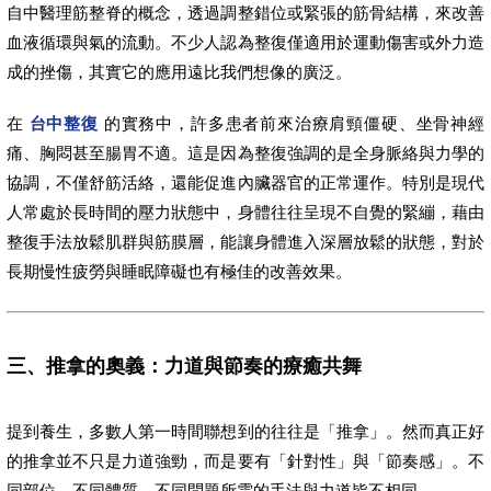
自中醫理筋整脊的概念，透過調整錯位或緊張的筋骨結構，來改善
血液循環與氣的流動。不少人認為整復僅適用於運動傷害或外力造
成的挫傷，其實它的應用遠比我們想像的廣泛。
在
台中整復
的實務中，許多患者前來治療肩頸僵硬、坐骨神經
痛、胸悶甚至腸胃不適。這是因為整復強調的是全身脈絡與力學的
協調，不僅舒筋活絡，還能促進內臟器官的正常運作。特別是現代
人常處於長時間的壓力狀態中，身體往往呈現不自覺的緊繃，藉由
整復手法放鬆肌群與筋膜層，能讓身體進入深層放鬆的狀態，對於
長期慢性疲勞與睡眠障礙也有極佳的改善效果。
三、推拿的奧義：力道與節奏的療癒共舞
提到養生，多數人第一時間聯想到的往往是「推拿」。然而真正好
的推拿並不只是力道強勁，而是要有「針對性」與「節奏感」。不
同部位、不同體質、不同問題所需的手法與力道皆不相同。