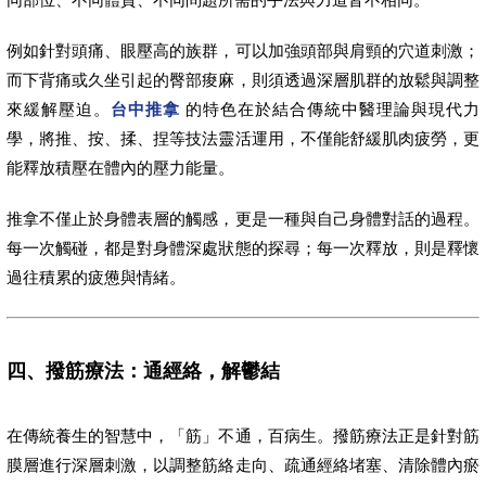
例如針對頭痛、眼壓高的族群，可以加強頭部與肩頸的穴道刺激；
而下背痛或久坐引起的臀部痠麻，則須透過深層肌群的放鬆與調整
來緩解壓迫。
台中推拿
的特色在於結合傳統中醫理論與現代力
學，將推、按、揉、捏等技法靈活運用，不僅能舒緩肌肉疲勞，更
能釋放積壓在體內的壓力能量。
推拿不僅止於身體表層的觸感，更是一種與自己身體對話的過程。
每一次觸碰，都是對身體深處狀態的探尋；每一次釋放，則是釋懷
過往積累的疲憊與情緒。
四、撥筋療法：通經絡，解鬱結
在傳統養生的智慧中，「筋」不通，百病生。撥筋療法正是針對筋
膜層進行深層刺激，以調整筋絡走向、疏通經絡堵塞、清除體內瘀