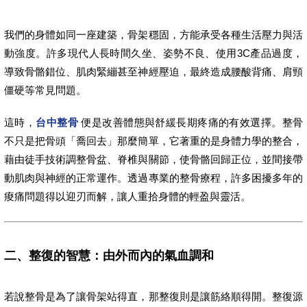
我們的身體如同一座建築，骨架穩固，方能承受各種生活壓力與活
動強度。許多現代人長時間久坐、姿勢不良、使用3C產品過度，
導致骨骼錯位、肌肉緊繃甚至神經壓迫，最終造成腰酸背痛、肩頸
僵硬等常見問題。
這時，
台中整骨
便是改善體態與舒緩長期疼痛的有效選擇。整骨
不只是把骨頭「喬回去」那麼簡單，它著重的是身體力學的整合，
藉由徒手技術調整骨盆、脊椎與關節，使骨骼回歸正位，並間接帶
動肌肉與神經的正常運作。透過專業的整骨療程，許多困擾多年的
痠痛問題得以迎刃而解，讓人重拾身體的輕盈與靈活。
二、整復的智慧：由外而內的氣血調和
若說整骨是為了讓骨架站得直，那整復則是讓筋絡順得開。整復源