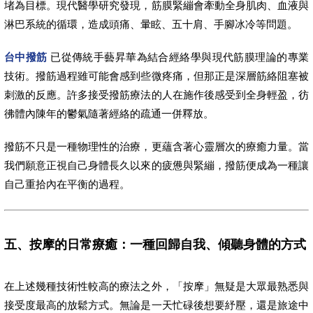
堵為目標。現代醫學研究發現，筋膜緊繃會牽動全身肌肉、血液與
淋巴系統的循環，造成頭痛、暈眩、五十肩、手腳冰冷等問題。
台中撥筋
已從傳統手藝昇華為結合經絡學與現代筋膜理論的專業
技術。撥筋過程雖可能會感到些微疼痛，但那正是深層筋絡阻塞被
刺激的反應。許多接受撥筋療法的人在施作後感受到全身輕盈，彷
彿體內陳年的鬱氣隨著經絡的疏通一併釋放。
撥筋不只是一種物理性的治療，更蘊含著心靈層次的療癒力量。當
我們願意正視自己身體長久以來的疲憊與緊繃，撥筋便成為一種讓
自己重拾內在平衡的過程。
五、按摩的日常療癒：一種回歸自我、傾聽身體的方式
在上述幾種技術性較高的療法之外，「按摩」無疑是大眾最熟悉與
接受度最高的放鬆方式。無論是一天忙碌後想要紓壓，還是旅途中