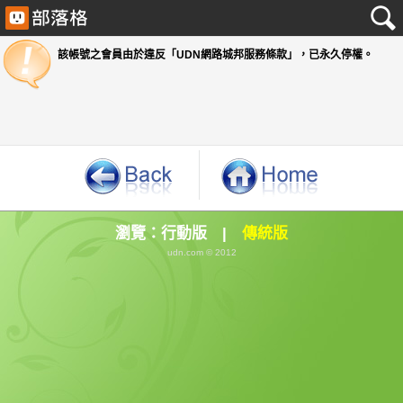
該帳號之會員由於違反「UDN網路城邦服務條款」
瀏覽：
行動版
|
傳統版
udn.com © 2012