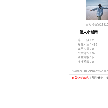
真相分析室2181
個人小檔案
等 級：2
點閱人氣：435
本日人氣：0
文章創作：97
留言篇數：0
被推薦數：
0
本部落格刊登之內容為作者個人自
刊登網站廣告
︱
關於我們
︱