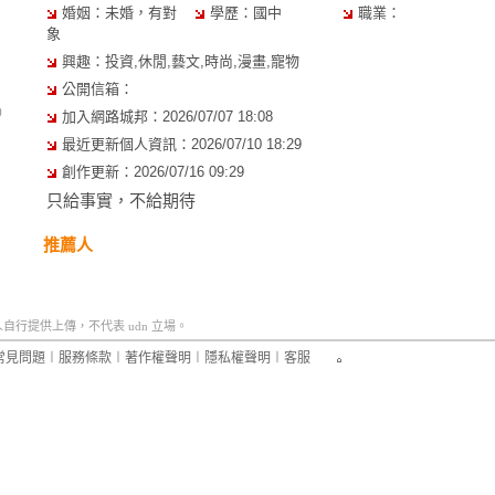
婚姻：未婚，有對
學歷：國中
職業：
象
興趣：投資,休閒,藝文,時尚,漫畫,寵物
公開信箱：
0
加入網路城邦：2026/07/07 18:08
最近更新個人資訊：2026/07/10 18:29
創作更新：2026/07/16 09:29
只給事實，不給期待
推薦人
行提供上傳，不代表 udn 立場。
常見問題
︱
服務條款
︱
著作權聲明
︱
隱私權聲明
︱
客服