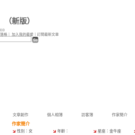
（
新版
）
10
落格
｜
加入我的最愛
｜
訂閱最新文章
文章創作
個人相簿
訪客簿
作家簡介
作家簡介
性別：女
年齡：
星座：金牛座