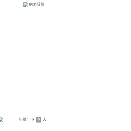
網路城邦
字體：
小
中
大