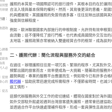
調理
護照的本質是一項國際認可的旅行證件，其根本目的在於讓持
結到整
合法入境與基本保障的權利。然而，其背後更深的意義，是國
的保健
的具體展現。某國護照的免簽待遇多寡，往往反映出該國與其
行證：
強度與信賴程度。
胞證政
例如，歐洲聯盟國家內部施行的申根制度，允許持有效申根簽
由流動；這不僅降低了旅行門檻，也代表成員國間外交互信的
太地區，護照政策亦常被納入雙邊經貿合作的框架，成為談判
心調養
道
二、護照代辦：簡化流程與服務外交的結合
從飲食
指南
在過往，辦理護照往往是一項冗長、繁瑣的程序，尤其對外交
代人必
頻繁出國的旅客而言，效率便成為一大挑戰。隨著政府服務外
趨勢興起，專業的服務平台應運而生。例如現今已有許多合格
：從按
照代辦
，協助民眾迅速完成所需程序，不僅節省時間，也減少
身心的
返工情形。
：從古
這類代辦服務與外交工作的密切連結，體現在國家對於海外國
如外交部駐外館處若遇到台灣旅客遺失護照，通常會迅速協助
並透過合作平台快速處理補件程序，形成一套具彈性且高效的