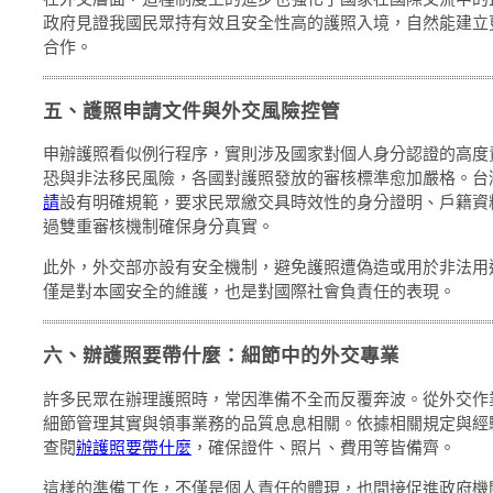
政府見證我國民眾持有效且安全性高的護照入境，自然能建立
合作。
五、護照申請文件與外交風險控管
申辦護照看似例行程序，實則涉及國家對個人身分認證的高度
恐與非法移民風險，各國對護照發放的審核標準愈加嚴格。台
請
設有明確規範，要求民眾繳交具時效性的身分證明、戶籍資
過雙重審核機制確保身分真實。
此外，外交部亦設有安全機制，避免護照遭偽造或用於非法用
僅是對本國安全的維護，也是對國際社會負責任的表現。
六、辦護照要帶什麼：細節中的外交專業
許多民眾在辦理護照時，常因準備不全而反覆奔波。從外交作
細節管理其實與領事業務的品質息息相關。依據相關規定與經
查閱
辦護照要帶什麼
，確保證件、照片、費用等皆備齊。
這樣的準備工作，不僅是個人責任的體現，也間接促進政府機