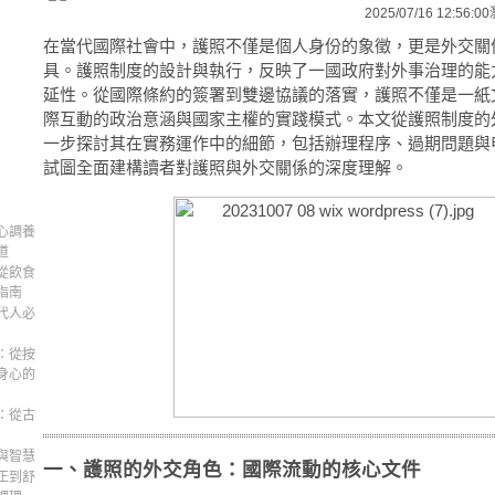
2025/07/16 12:56:00
在當代國際社會中，護照不僅是個人身份的象徵，更是外交關
具。護照制度的設計與執行，反映了一國政府對外事治理的能
延性。從國際條約的簽署到雙邊協議的落實，護照不僅是一紙
際互動的政治意涵與國家主權的實踐模式。本文從護照制度的
一步探討其在實務運作中的細節，包括辦理程序、過期問題與
試圖全面建構讀者對護照與外交關係的深度理解。
心調養
道
從飲食
指南
代人必
：從按
身心的
：從古
與智慧
一、護照的外交角色：國際流動的核心文件
正到舒