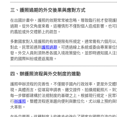
三、護照過期的外交後果與應對方式
在出國計畫中，護照的效期常常被忽略，導致臨行前才發現護
過期。從外交角度來看，這種情形不僅對個人造成影響，也可
的尷尬或外交禮節上的疏忽。
多數國家對入境護照的有效期限有所規定，通常需有六個月以
對此，民眾若遇到
護照過期
，可透過線上系統或委由專業單位
發。外交人員則須熟悉各國入境政策變化，並即時通知國人注
要的國際糾紛或遣返風險。
四、辦護照流程與外交制度的連動
護照申辦流程的完善性，不僅關乎國內行政效率，更是外交體
現。具體而言，從填寫申請表、繳交證件、拍攝規範照片，到
每一步驟都建構於法規制度的基礎之上。根據現行規定，民眾
行
辦護照
，整體流程逐漸趨向便利與數位化，尤以線上預約與
大革新。
在外交層面，這種制度上的進步也強化了國家在國際交流中的