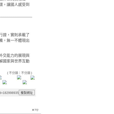
環，讓國人感受到
行證，實則承載了
備，無一不體現出
外交能力的展現與
解國家與世界互動
(
不分類
｜
不分類
)
aid=182998935
▲top