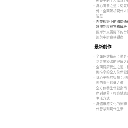
壓養生的全方位身心
‧
身心調養之道：從氣
骨，全面解析現代人
智慧
‧
外交視野下的國際通
護照制度與實務解析
‧
兩岸外交視野下的台
策與申辦實務觀察
最新創作
‧
全面保健指南：從身
到專業療法的健康之
‧
全面健康養生之道：
到推拿的全方位保健
‧
身心平衡的智慧：現
修的養生保健之道
‧
全方位養生保健指南
摩到整骨，打造健康
生活方式
‧
身體療癒文化的流轉
代智慧到現代生活