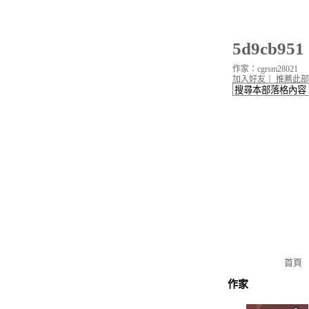
5d9cb9
作家：cgrsm28021
加入好友
｜
推薦此部
首頁
作家