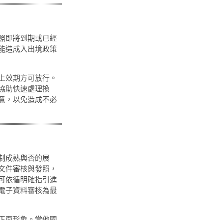
照即將到期或已經
能造成入出境政策
上效期方可放行。
協助快速處理換
意，以免造成不必
制成熟與否的展
文件審核與發照，
可依循明確指引進
電子資料審核為最
正面形象。當他國