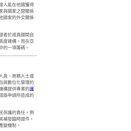
證人能在他國獲得
家與國家之間關係
他國家的外交關係
證者於成員國間自
高度建構。而在亞
中的一項籌碼。
人員、商務人士或
包與數位化管理的
機構提供專業的
護
錯誤申請所造成的
民保護的責任。例
其補發臨時證件，
應變機制。