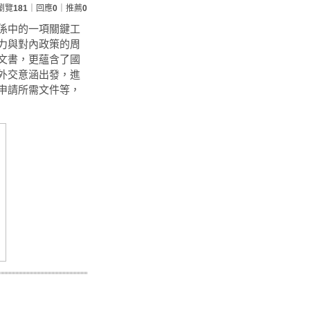
瀏覽
181
｜回應
0
｜推薦
0
係中的一項關鍵工
力與對內政策的周
文書，更蘊含了國
外交意涵出發，進
申請所需文件等，