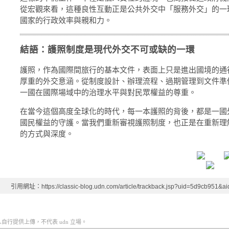
從宏觀來看，這種良性互動正是公共外交中「服務外交」的一
國家的行政效率與親和力。
結語：護照制度是現代外交不可或缺的一環
護照，作為國際間旅行的基本文件，表面上只是進出國境的通
厚重的外交意涵。從制度設計、辦理流程、過期管理到文件準
一國在國際場域中的治理水平與對民眾權益的尊重。
在當今這個高度全球化的時代，每一本護照的背後，都是一國
國民權益的守護。當我們重新審視護照制度，也正是在重新理
的方式與深度。
引用網址：https://classic-blog.udn.com/article/trackback.jsp?uid=5d9cb951&
行提供上傳，不代表 udn 立場。