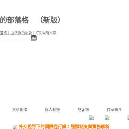
51 的部落格
（
新版
）
落格
｜
加入我的最愛
｜
訂閱最新文章
文章創作
個人相簿
訪客簿
作家簡介
外交視野下的國際通行證：護照制度與實務解析