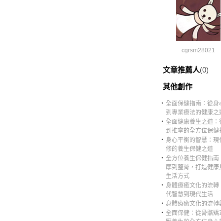
cgrsm28021
文章推薦人
(0)
其他創作
‧
全面保健指南：從身
到專業療法的健康之
‧
全面健康養生之道：
到推拿的全方位保健
‧
身心平衡的智慧：現
修的養生保健之道
‧
全方位養生保健指南
摩到整骨，打造健康
生活方式
‧
身體療癒文化的流轉
代智慧到現代生活
‧
身體療癒文化的流轉
‧
全面保健：從骨骼矯