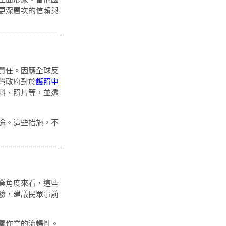
更深層次的信賴與
責任。因應全球反
灣政府對於
護照申
料、照片等，並透
途。這些措施，不
業角度來看，這些
驗，建議民眾事前
關作業的流暢性。