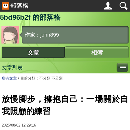
5bd96b2f 的部落格
作家：john899
文章
相簿
文章列表
所有文章
/
目前分類：不分類|不分類
放慢腳步，擁抱自己：一場關於自
我照顧的練習
2025
/
08
/
02
12:29:16