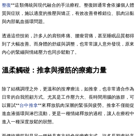
整復
**這類傳統與現代融合的手法療程。整復師通常會依據個人體
質與症狀，施以適度的推壓與矯正，有效改善脊椎錯位、肌肉沾黏
與內部氣血循環問題。
透過這些技術，許多人的肩頸疼痛、腰痠背痛，甚至睡眠品質都得
到了大幅改善。而身體的舒緩與調整，也常常讓人意外發現，原來
內心的緊繃與情緒壓力也同步鬆動了。
溫柔觸碰：推拿與撥筋的療癒力量
除了結構調理之外，更溫和的按摩療法，如推拿，也非常適合作為
日常的自我照顧方式。尤其是工作壓力大、長時間用腦的族群，可
以嘗試**
台中推拿
**來釋放肌肉深層的緊張與疲勞。推拿不僅能促
進血液循環與淋巴流動，更是一種情緒釋放的過程，讓人在療程中
進入一種深度放鬆的狀態。
而傳統撥筋則是另一種極具東方特色的療癒方式。許多長期處於高