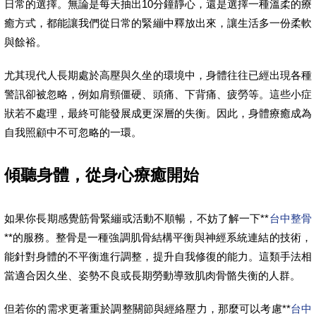
日常的選擇。無論是每天抽出10分鐘靜心，還是選擇一種溫柔的療
癒方式，都能讓我們從日常的緊繃中釋放出來，讓生活多一份柔軟
與餘裕。
尤其現代人長期處於高壓與久坐的環境中，身體往往已經出現各種
警訊卻被忽略，例如肩頸僵硬、頭痛、下背痛、疲勞等。這些小症
狀若不處理，最終可能發展成更深層的失衡。因此，身體療癒成為
自我照顧中不可忽略的一環。
傾聽身體，從身心療癒開始
如果你長期感覺筋骨緊繃或活動不順暢，不妨了解一下**
台中整骨
**的服務。整骨是一種強調肌骨結構平衡與神經系統連結的技術，
能針對身體的不平衡進行調整，提升自我修復的能力。這類手法相
當適合因久坐、姿勢不良或長期勞動導致肌肉骨骼失衡的人群。
但若你的需求更著重於調整關節與經絡壓力，那麼可以考慮**
台中