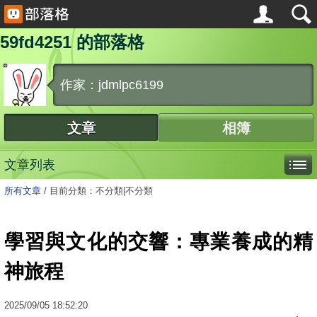
59fd4251 的部落格
作家：jdmlpc6199
文章
相簿
文章列表
所有文章
/
目前分類：不分類|不分類
學習與文化的交響：專業養成的精
神旅程
2025
/
09
/
05
18:52:20