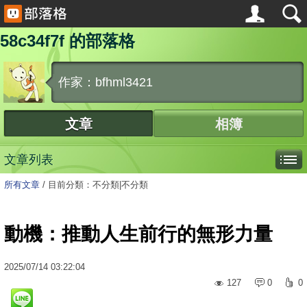
58c34f7f 的部落格
作家：bfhml3421
文章
相簿
文章列表
所有文章
/
目前分類：不分類|不分類
動機：推動人生前行的無形力量
2025
/
07
/
14
03:22:04
127
0
0