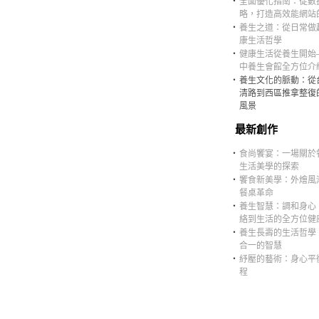
‧
全面優化指南：從數
略，打造高效能網站
‧
養生之道：從日常做
康生活哲學
‧
健康生活從養生開始
中養生會館全方位介
‧
養生文化的脈動：從
清路到西區推拿整復
風景
最新創作
‧
食尚饗宴：一場關於
生活美學的探索
‧
饗食新美學：外燴風
餐桌革命
‧
養生智慧：調和身心
絡到生活的全方位健
‧
養生長壽的生活哲學
合一的智慧
‧
紓壓的藝術：身心平
程