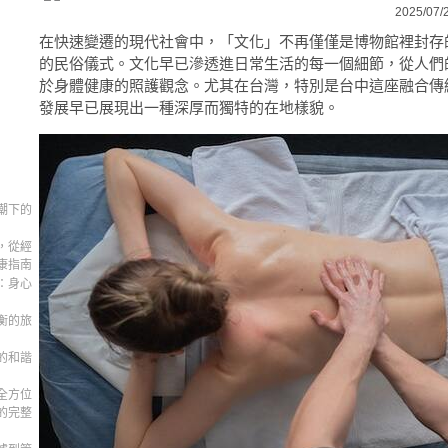
2025/07/
在快速變遷的現代社會中，「文化」不再僅僅是博物館裡封存
的民俗儀式。文化早已滲透進日常生活的每一個細節，從人們
於身體健康的照護觀念。尤其在台灣，特別是台中這座融合傳
發展早已展現出一種深厚而獨特的在地樣貌。
潮下的
，從經
康指南
：身心
衡的旅
的和諧
全方位
的完整