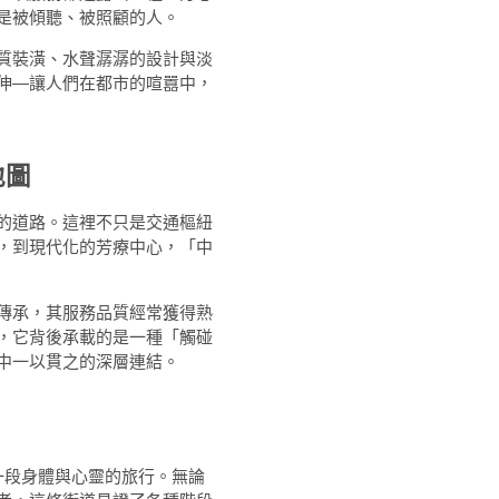
是被傾聽、被照顧的人。
質裝潢、水聲潺潺的設計與淡
伸—讓人們在都市的喧囂中，
地圖
的道路。這裡不只是交通樞紐
，到現代化的芳療中心，「中
傳承，其服務品質經常獲得熟
，它背後承載的是一種「觸碰
中一以貫之的深層連結。
一段身體與心靈的旅行。無論