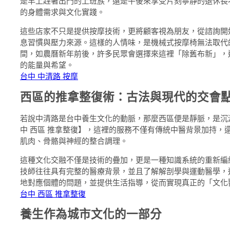
是早上趕著出門的上班族，還是午後來享受片刻寧靜的退休長
的身體需求與文化實踐。
這些店家不只是提供按摩技術，更將顧客視為朋友，從諮詢開
息習慣與壓力來源。這樣的人情味，是機械式按摩椅無法取代
間，如農曆新年前後，許多民眾會選擇來這裡「除舊布新」，
的能量與希望。
台中 中清路 按摩
西區的推拿整復術：古法與現代的交會
若說中清路是台中養生文化的動脈，那麼西區便是靜脈，是沉
中 西區 推拿整復】，這裡的服務不僅有傳統中醫背景加持，
肌肉、骨骼與神經的整合調理。
這種文化交融不僅是技術的疊加，更是一種知識系統的重新編
技師往往具有完整的醫療背景，並且了解解剖學與運動醫學，
地對應個體的問題，並提供生活指導，從而實現真正的「文化
台中 西區 推拿整復
養生作為城市文化的一部分