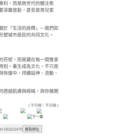
專利，而是跨世代的關注焦
要深層放鬆，甚至是育兒家
關於「生活的詮釋」—我們如
形塑城市居民的共同文化。
的符號，而是藏在每一間推拿
時刻。養生成為文化，不只是
與恢復中，持續延伸、流動、
何透過肌膚與經絡，與你展開
(
不分類
｜
不分類
)
aid=183112470