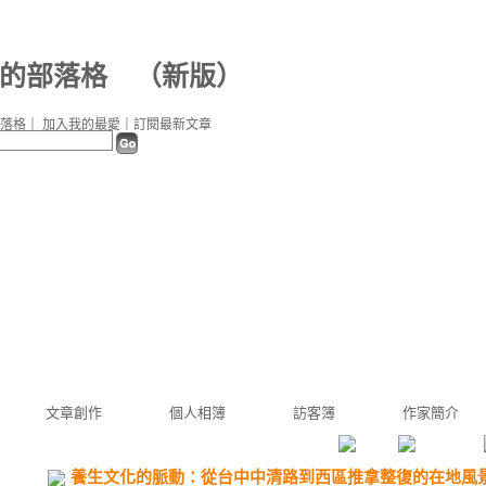
3a 的部落格
（
新版
）
落格
｜
加入我的最愛
｜
訂閱最新文章
文章創作
個人相簿
訪客簿
作家簡介
養生文化的脈動：從台中中清路到西區推拿整復的在地風