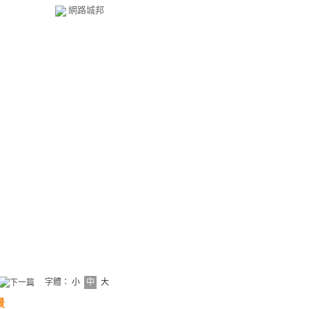
網路城邦
字體：
小
中
大
景