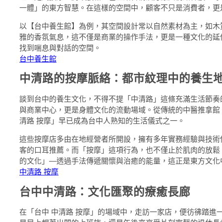
一體」的東方智慧。在這樣的空間中，顧客不只是消費者，更
以【台中養生館】為例，其空間設計常以自然素材為主，如木
雅的香氛氣息，這不僅是商業的操作手法，更是一種文化的延
找到喘息與對話的空間。
台中養生館
中清路的按摩脈絡：都市紋理中的養生
談到台中的養生文化，不得不提「中清路」這條充滿生活節奏
與商業中心，更是身體文化的流動場域。從傳統的中醫推拿館
清路 按摩」早已成為台中人熟知的生活儀式之一。
這些按摩店多由在地經營者所開設，擁有多年實務經驗與技術
客的口耳推薦。而「按摩」這項行為，也不僅止於肌肉的放鬆
的文化」—透過手法傳遞關懷與治癒的能量，這正是東方文化
中清路 按摩
台中中清路：文化匯聚的療癒長廊
在「台中 中清路 按摩」的場域中，走訪一家店，便彷彿踏進