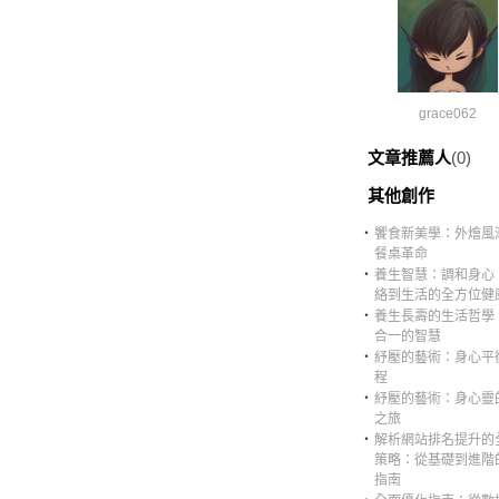
grace062
文章推薦人
(0)
其他創作
‧
饗食新美學：外燴風
餐桌革命
‧
養生智慧：調和身心
絡到生活的全方位健
‧
養生長壽的生活哲學
合一的智慧
‧
紓壓的藝術：身心平
程
‧
紓壓的藝術：身心靈
之旅
‧
解析網站排名提升的
策略：從基礎到進階
指南