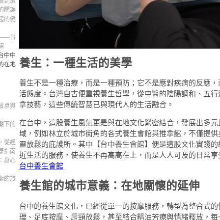
據到策
的關鍵
起的健
——台
紹
台中中
養生：一種生活的美學
的在地
養生不是一種治療，而是一種預防；它不是應對疾病的反應，
活態度。台灣自古便重視養生哲學，從中醫的陰陽調和、五行
拿技藝，這些傳統智慧已與現代人的生活融合。
餐桌與
在台中，這股養生風氣更是與在地文化緊密結合，發展出多元
潮下的
域，例如林立於城市街角的各式養生會館與推拿館，不僅提供
，從經
靈放鬆的庇護所。其中【台中養生會館】便是這股文化實踐的
康指南
近生活的服務，使養生不再高高在上，而是人人可及的日常享
：身心
台中養生會館
衡的旅
養生館的城市意義：在地關懷的延伸
台中的養生館文化，已經從單一的按摩服務，轉型為整合式的
理、足底按摩、肩頸放鬆，甚至結合精油芳療與情緒釋放，每