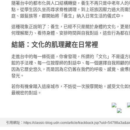
隨著台中的都市化與人口結構轉變，養生不再只是中老年人的
點。從學生因久坐而尋求脊椎調理，到上班族因壓力過大而需
庭、銀髮族等，都開始將「養生」納入日常生活的儀式中。
這種現象正說明了：養生，已經不只是關於身體的文化，更是
何理解壓力、看待身體、安排時間與自我對話，這些行為都在
結語：文化的肌理藏在日常裡
走進台中的每一條街道，你會發現，所謂的「文化」不是遠方
館的手法裡、每一位按摩師的對話中、每一個選擇自我照顧的
因為它歷史悠久，而是因為它仍舊在我們的呼吸、感覺、疲憊
發光。
若你有機會踏入這座城市，不妨從一次按摩開始，感受文化如
最親密的對話。
引用網址：https://classic-blog.udn.com/article/trackback.jsp?uid=54798a3a&