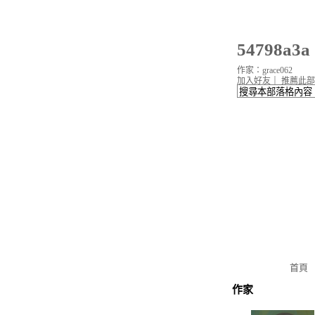
54798a
作家：grace062
加入好友
｜
推薦此部
首頁
作家