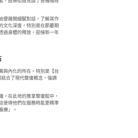
者，這條街道見證了各種階段
始便展開細膩對話，了解其作
的文化深度。特別是在節慶期
透過身體的釋放，迎接新一年
點
澱與內化的所在。特別是【台
還結合了現代整復概念，強調
織。在此地的推拿整復館中，
這使得他們在服務時能更精準
醫療」。