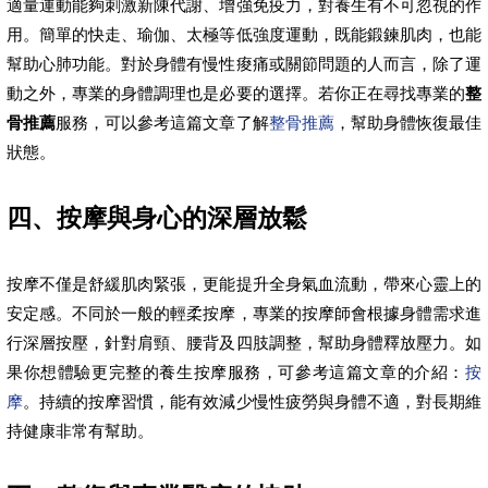
適量運動能夠刺激新陳代謝、增強免疫力，對養生有不可忽視的作
用。簡單的快走、瑜伽、太極等低強度運動，既能鍛鍊肌肉，也能
幫助心肺功能。對於身體有慢性痠痛或關節問題的人而言，除了運
動之外，專業的身體調理也是必要的選擇。若你正在尋找專業的
整
骨推薦
服務，可以參考這篇文章了解
整骨推薦
，幫助身體恢復最佳
狀態。
四、按摩與身心的深層放鬆
按摩不僅是舒緩肌肉緊張，更能提升全身氣血流動，帶來心靈上的
安定感。不同於一般的輕柔按摩，專業的按摩師會根據身體需求進
行深層按壓，針對肩頸、腰背及四肢調整，幫助身體釋放壓力。如
果你想體驗更完整的養生按摩服務，可參考這篇文章的介紹：
按
摩
。持續的按摩習慣，能有效減少慢性疲勞與身體不適，對長期維
持健康非常有幫助。