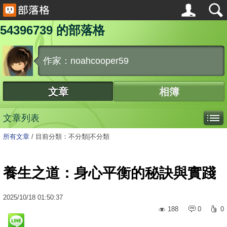
54396739 的部落格
作家：noahcooper59
文章
相簿
文章列表
所有文章
/
目前分類：不分類|不分類
養生之道：身心平衡的秘訣與實踐
2025
/
10
/
18
01:50:37
188
0
0