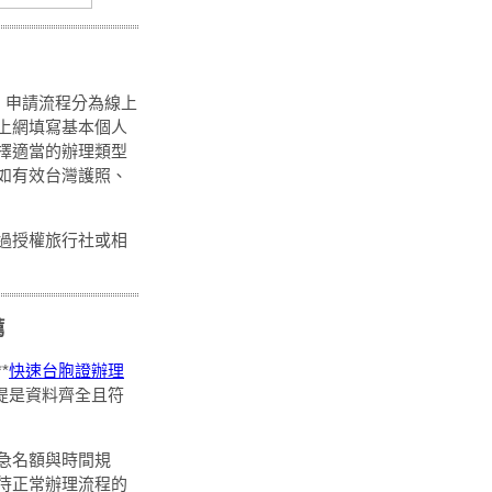
*。申請流程分為線上
上網填寫基本個人
擇適當的辦理類型
如有效台灣護照、
過授權旅行社或相
薦
*
快速台胞證辦理
提是資料齊全且符
急名額與時間規
待正常辦理流程的