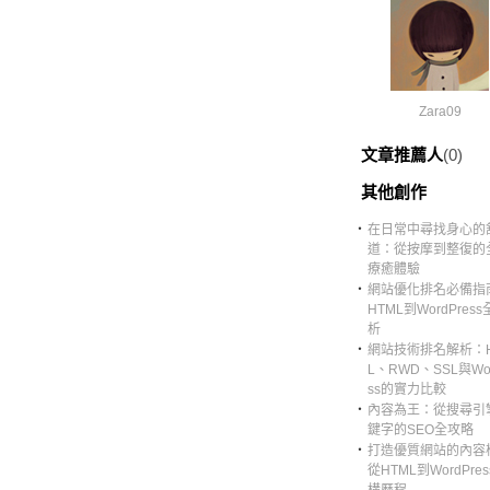
Zara09
文章推薦人
(0)
其他創作
‧
在日常中尋找身心的
道：從按摩到整復的
療癒體驗
‧
網站優化排名必備指
HTML到WordPres
析
‧
網站技術排名解析：H
L、RWD、SSL與Wor
ss的實力比較
‧
內容為王：從搜尋引
鍵字的SEO全攻略
‧
打造優質網站的內容
從HTML到WordPre