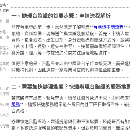
攻略：
期處理
一、辦理台胞證的首要步驟：申請流程解析
家：最
辦理台胞證的第一步，當然就是了解整體**
台胞證申請流程
*
攻略：
預約、資料準備、現場送件與領證幾個階段。首先，申請人需
格一應
資料，包含姓名、出生日期、身分證號碼與聯絡方式等，並選
（首次申請、換發、遺失補辦等）。接著需準備好相關證件，
準備文
身分證、照片等，依據預約時間前往辦理地點送件。
掌握不
值得注意的是，台胞證並非由中國駐台單位直接受理，而是透
從準備
指南
關機構代辦，因此選擇一家專業可信的代辦單位至關重要。
二、需要加快辦理進度？快速辦理台胞證的服務推
索：從
的深度
若您臨時有出差、緊急奔喪、留學註冊等急迫需求，則可考慮*
服務
**。這類快速服務通常能在數日內甚至隔日取得證件，前
與心靈
合資格。
的時光
辦理快速台胞證時，建議提前與代辦單位聯繫，確認是否有加
的深度
劃。多數快速服務會酌收額外費用，但對於時間寶貴、無法等