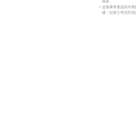
探索
‧
金融專業養成與市場
構：記帳士考試的深