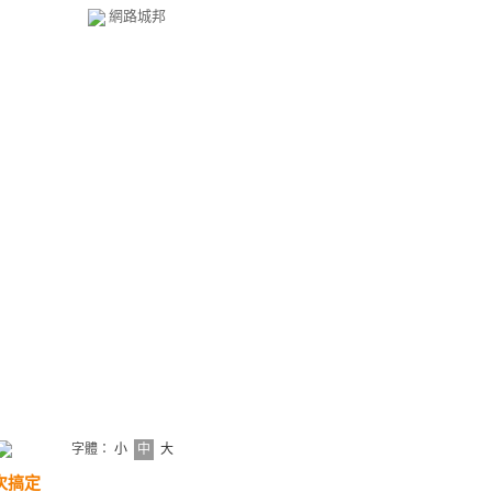
網路城邦
字體：
小
中
大
次搞定