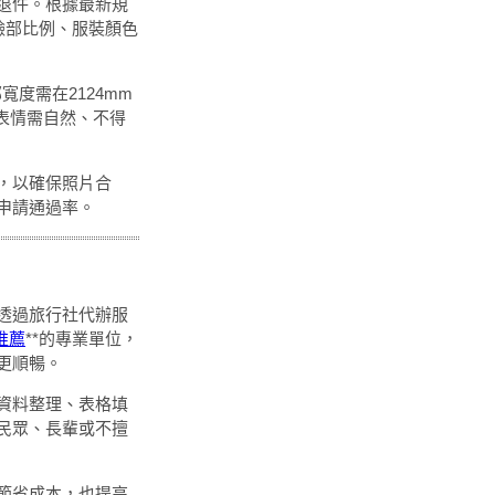
退件。根據最新規
臉部比例、服裝顏色
寬度需在2124mm
部表情需自然、不得
，以確保照片合
申請通過率。
透過旅行社代辦服
推薦
**的專業單位，
更順暢。
資料整理、表格填
民眾、長輩或不擅
節省成本，也提高