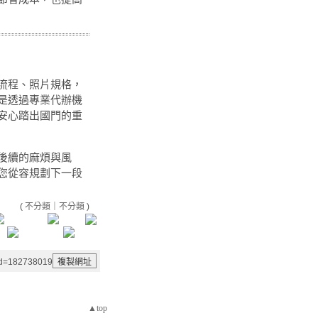
流程、照片規格，
是透過專業代辦機
安心踏出國門的重
後續的麻煩與風
您從容規劃下一段
(
不分類
｜
不分類
)
aid=182738019
▲top