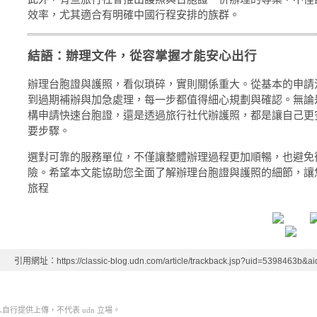
效率，尤其適合有明確中國行程安排的族群。
結語：辦理文件，從容掌握才能安心出行
辦理台胞證與護照，看似瑣碎，實則關係重大。從基本的申請
到過期補辦與加急處理，每一步都值得細心規劃與確認。無論
構申請快速台胞證，還是透過旅行社代辦護照，都是讓自己更
要步驟。
選對可靠的服務單位，不僅讓整體辦理過程更加順暢，也避免
險。希望本文能協助您全面了解辦理台胞證與護照的細節，讓
旅程
引用網址：https://classic-blog.udn.com/article/trackback.jsp?uid=5398463b&
行提供上傳，不代表 udn 立場。