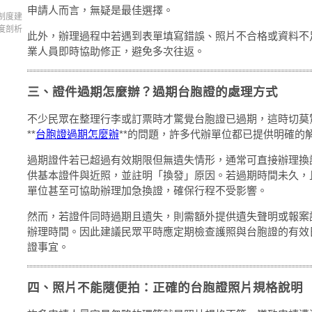
申請人而言，無疑是最佳選擇。
制度建
度剖析
此外，辦理過程中若遇到表單填寫錯誤、照片不合格或資料不
業人員即時協助修正，避免多次往返。
三、證件過期怎麼辦？過期台胞證的處理方式
不少民眾在整理行李或訂票時才驚覺台胞證已過期，這時切莫
**
台胞證過期怎麼辦
**的問題，許多代辦單位都已提供明確的
過期證件若已超過有效期限但無遺失情形，通常可直接辦理換
供基本證件與近照，並註明「換發」原因。若過期時間未久，
單位甚至可協助辦理加急換證，確保行程不受影響。
然而，若證件同時過期且遺失，則需額外提供遺失聲明或報案
辦理時間。因此建議民眾平時應定期檢查護照與台胞證的有效
證事宜。
四、照片不能隨便拍：正確的台胞證照片規格說明