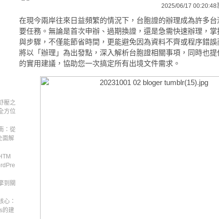
2025/06/17 00:20:48
在現今兩岸往來日益頻繁的情況下，台胞證的辦理成為許多台
要任務。無論是首次申辦、過期換證，還是急需快速辦理，掌
與步驟，不僅能節省時間，更能避免因為資料不齊或程序錯誤
將以「辦理」為出發點，深入解析台胞證相關事項，同時也提
的實用建議，協助您一次搞定所有出境文件需求。
舒壓之
全方位
南：從
s全面解
TM
dPre
擎到關
核心：
ss的建