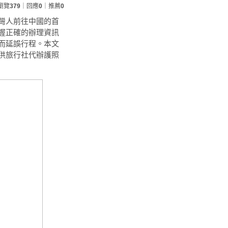
瀏覽
379
｜回應
0
｜推薦
0
灣人前往中國的首
握正確的辦理資訊
而延誤行程。本文
供旅行社代辦護照