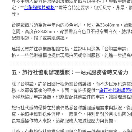
許多申請人最容易忽略的環節就是照片規格不符，導致申請遭
定，**
台胞證照片規格
**需符合特定要求，包括尺寸、背景、
等。
台胞證照片須為近半年內的彩色照片，尺寸為33x48mm，頭部
之間，高度在2833mm，背景需為白色且不得穿著白衣，臉
配戴眼鏡、帽子或美肌濾鏡。
建議民眾前往專業照相館拍攝，並說明用途為「台胞證申請」
格。一些代辦機構也提供現場拍照或修圖服務，能進一步提高
五、旅行社協助辦理護照：一站式服務省時又省力
除了台胞證，許多出國行程仍需台灣護照，而不少民眾也選擇
務，以節省繁複的程序。市面上有許多提供**
旅行社代辦護照
不僅能協助申請護照，也能搭配其他證件的申請，讓辦理流程
旅行社代辦的優勢在於他們熟悉各種護照辦理需求與狀況，從
寫、拍照指導到送件流程，一應俱全。特別是對於首次出國的
長電腦操作的人來說，這類服務大幅減輕壓力與負擔。
此外，有些旅行社會推出護照與台胞證一併辦理的專案，不僅