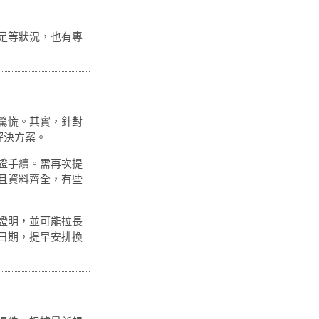
足等狀況，也有專
驚慌。其實，針對
解決方案。
證手續。需再次提
且資料齊全，有些
證明，並可能拉長
日期，提早安排換