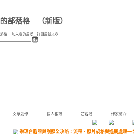
3b 的部落格
（
新版
）
落格
｜
加入我的最愛
｜
訂閱最新文章
文章創作
個人相簿
訪客簿
作家簡介
辦理台胞證與護照全攻略：流程、照片規格與過期處理一