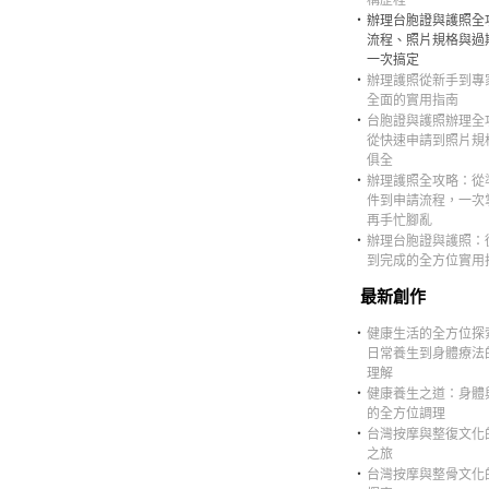
構歷程
‧
辦理台胞證與護照全
流程、照片規格與過
一次搞定
‧
辦理護照從新手到專
全面的實用指南
‧
台胞證與護照辦理全
從快速申請到照片規
俱全
‧
辦理護照全攻略：從
件到申請流程，一次
再手忙腳亂
‧
辦理台胞證與護照：
到完成的全方位實用
最新創作
‧
健康生活的全方位探
日常養生到身體療法
理解
‧
健康養生之道：身體
的全方位調理
‧
台灣按摩與整復文化
之旅
‧
台灣按摩與整骨文化