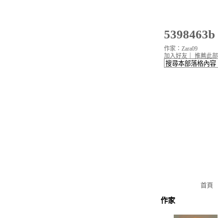
539846
作家：Zara09
加入好友
｜
推薦此部
首頁
作家