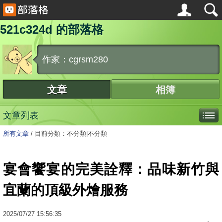
521c324d 的部落格
作家：cgrsm280
文章
相簿
文章列表
所有文章
/
目前分類：不分類|不分類
宴會饗宴的完美詮釋：品味新竹與
宜蘭的頂級外燴服務
2025
/
07
/
27
15:56:35