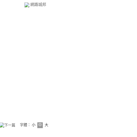
網路城邦
字體：
小
中
大