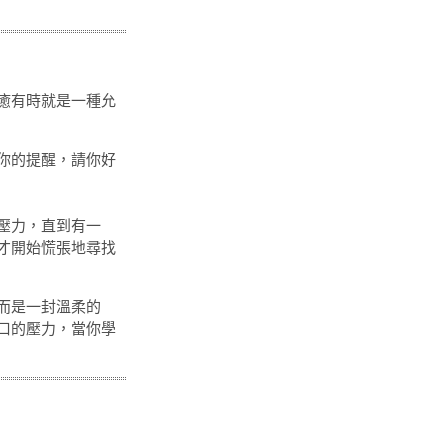
癒有時就是一種允
你的提醒，請你好
壓力，直到有一
才開始慌張地尋找
而是一封溫柔的
口的壓力，當你學