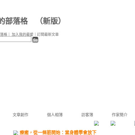
d 的部落格
（
新版
）
落格
｜
加入我的最愛
｜
訂閱最新文章
文章創作
個人相簿
訪客簿
作家簡介
療癒，從一條筋開始：當身體學會放下