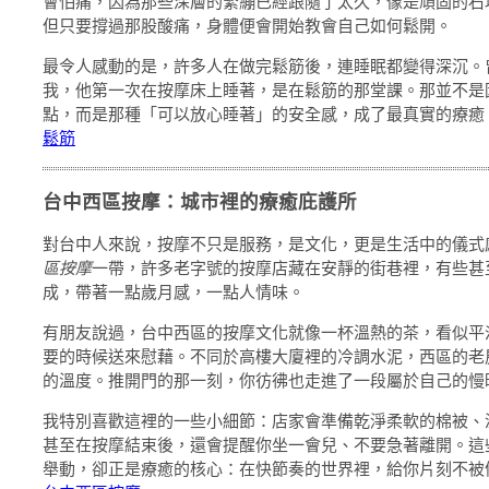
會怕痛，因為那些深層的緊繃已經跟隨了太久，像是頑固的石
但只要撐過那股酸痛，身體便會開始教會自己如何鬆開。
最令人感動的是，許多人在做完鬆筋後，連睡眠都變得深沉。
我，他第一次在按摩床上睡著，是在鬆筋的那堂課。那並不是
點，而是那種「可以放心睡著」的安全感，成了最真實的療癒
鬆筋
台中西區按摩：城市裡的療癒庇護所
對台中人來說，按摩不只是服務，是文化，更是生活中的儀式
區按摩
一帶，許多老字號的按摩店藏在安靜的街巷裡，有些甚
成，帶著一點歲月感，一點人情味。
有朋友說過，台中西區的按摩文化就像一杯溫熱的茶，看似平
要的時候送來慰藉。不同於高樓大廈裡的冷調水泥，西區的老
的溫度。推開門的那一刻，你彷彿也走進了一段屬於自己的慢
我特別喜歡這裡的一些小細節：店家會準備乾淨柔軟的棉被、
甚至在按摩結束後，還會提醒你坐一會兒、不要急著離開。這
舉動，卻正是療癒的核心：在快節奏的世界裡，給你片刻不被