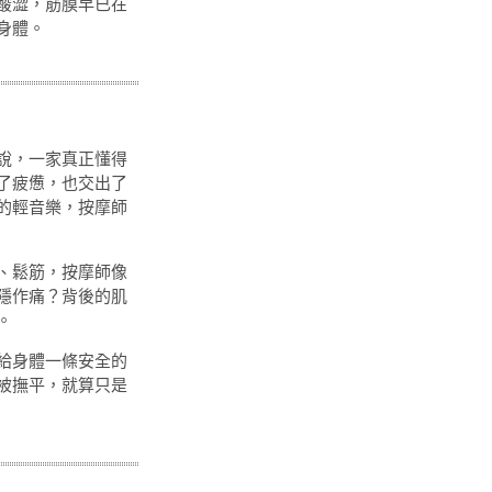
酸澀，筋膜早已在
身體。
說，一家真正懂得
了疲憊，也交出了
的輕音樂，按摩師
、鬆筋，按摩師像
隱作痛？背後的肌
。
給身體一條安全的
被撫平，就算只是