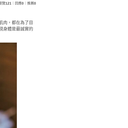
瀏覽
121
｜回應
0
｜推薦
0
肌肉，都在為了目
現身體是最誠實的