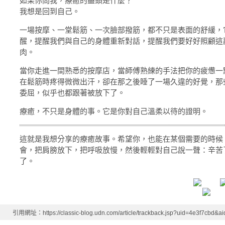
如果你問我，療癒的盡頭是什麼？
我想是回到自己。
一場按摩、一堂鬆筋、一次臉部撥筋，都不只是表面的舒緩，
醒，提醒我們與自己的身體重新對話，提醒我們要好好照顧這
肉。
當你走進一間熟悉的按摩店，當師傅熟練的手法把你的疲憊一
在鬆筋時疼得微微出汗，卻在那之後睡了一場久違的好覺，那
委屈，似乎也都跟著被放下了。
療癒，不只是身體的事。它是你對自己溫柔以待的證明。
這就是我想分享的療癒故事。希望你，也能在某個需要的時候
會，把肩膀放下，把呼吸放慢，然後輕輕對自己說一聲：辛苦
了。
引用網址：https://classic-blog.udn.com/article/trackback.jsp?uid=4e3f7cbd&