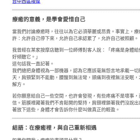
台中西區按摩
療癒的意義，是學會愛惜自己
當我們討論療癒時，往往以為它必須華麗或昂貴。事實上，療
許：允許自己停下來，允許自己承認累了，允許自己被照顧。
我曾經在某家按摩店聽到一位師傅對客人說：「疼痛是身體給
好傾聽它。」
這句話我一直記著。
我們總把身體視為一部機器，認為它應該毫無怨言地承載一切
天，肩頸緊到不能動，腰酸到無法彎，頭痛到夜裡無法安眠，
解方。
若你願意給自己一些空間，也許會發現，有些疼痛不是壞事，
信。筋膜裡藏著我們不肯鬆開的堅持，肩頸裡鎖著我們沒說出
著放下這些，身體才會告訴你什麼叫做真正的輕盈。
結語：在療癒裡，與自己重新相遇