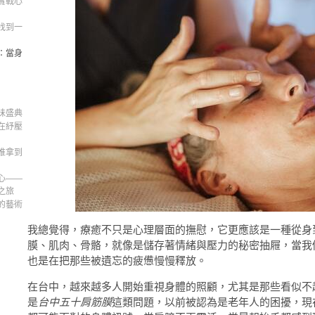
實戰心
找到一
：當身
味盛典
在紓壓
推拿到
心——
之旅
的藝術
我總覺得，療癒不只是心理層面的撫慰，它更應該是一種從身
膜、肌肉、骨骼，就像是儲存著情緒與壓力的秘密抽屜，當我
也是在把那些被遺忘的疲憊慢慢釋放。
在台中，越來越多人開始重視身體的照顧，尤其是那些看似不
是
台中五十肩筋膜
這類問題，以前被認為是老年人的困擾，現