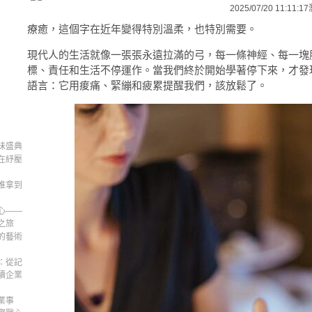
2025/07/20 11:11:17
療癒，這個字在近年變得特別溫柔，也特別需要。
現代人的生活就像一張張永遠拉滿的弓，每一條神經、每一塊
標、責任和生活不停運作。當我們終於開始學著停下來，才發
語言：它用痠痛、緊繃和疲累提醒我們，該放鬆了。
味盛典
在紓壓
推拿到
心——
之旅
的藝術
：從記
續企業
業事