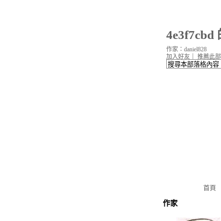
4e3f7cb
作家：daniel828
加入好友
｜
推薦此部
首頁
作家