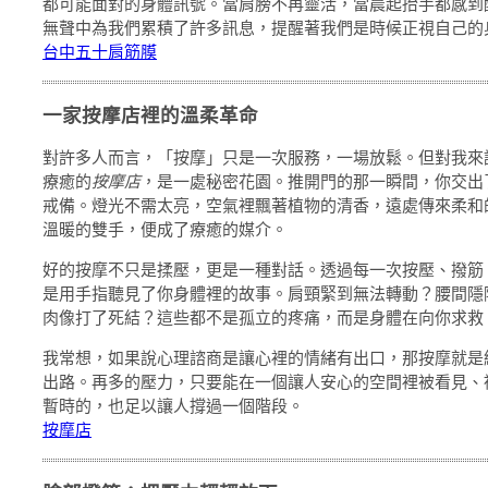
都可能面對的身體訊號。當肩膀不再靈活，當晨起抬手都感到
無聲中為我們累積了許多訊息，提醒著我們是時候正視自己的
台中五十肩筋膜
一家按摩店裡的溫柔革命
對許多人而言，「按摩」只是一次服務，一場放鬆。但對我來
療癒的
按摩店
，是一處秘密花園。推開門的那一瞬間，你交出
戒備。燈光不需太亮，空氣裡飄著植物的清香，遠處傳來柔和
溫暖的雙手，便成了療癒的媒介。
好的按摩不只是揉壓，更是一種對話。透過每一次按壓、撥筋
是用手指聽見了你身體裡的故事。肩頸緊到無法轉動？腰間隱
肉像打了死結？這些都不是孤立的疼痛，而是身體在向你求救
我常想，如果說心理諮商是讓心裡的情緒有出口，那按摩就是
出路。再多的壓力，只要能在一個讓人安心的空間裡被看見、
暫時的，也足以讓人撐過一個階段。
按摩店