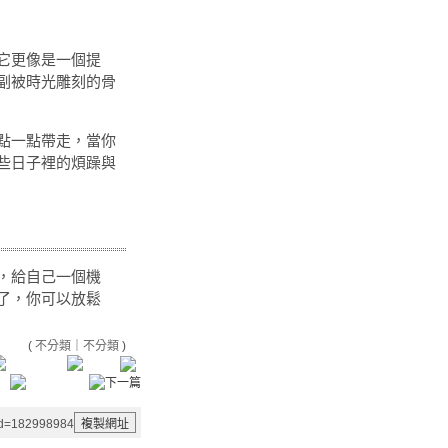
它更像是一個提
副被時光雕刻的骨
點一點帶走，當你
些日子裡的煩躁與
，給自己一個機
了，你可以放鬆
(
不分類
｜
不分類
)
aid=182998984