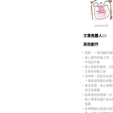
daniel828
文章推薦人
(0)
其他創作
‧
宴點：一場流動的風
‧
身心靈的和諧之旅：
中找回平衡
‧
身心放鬆的藝術：從
正骨的紓壓之旅
‧
深呼吸，放鬆你的身
一場從頭到腳的紓壓
‧
養生智慧：身心調理
與日常實踐
‧
創業者的財務第一步
帳士專業知識打造永
基礎
‧
從零開始打造會計創