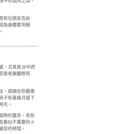
塊卡在血肉之間。
曾有位朋友告訴
因為身體累到極
。
感。尤其是
台中西
至是老屋翻修而
淡，卻總在你最需
房子有著歲月留下
時光。
溫熱的薑茶，有些
些看似不重要的小
催促的時間。