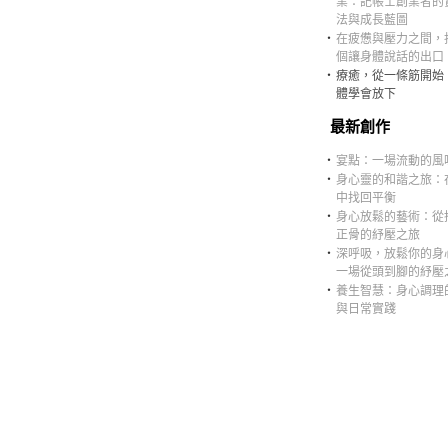
業：記帳士創業者的
法與成長藍圖
‧
在疲憊與壓力之間，
個讓身體說話的出口
‧
療癒，從一條筋開始
體學會放下
最新創作
‧
宴點：一場流動的風
‧
身心靈的和諧之旅：
中找回平衡
‧
身心放鬆的藝術：從
正骨的紓壓之旅
‧
深呼吸，放鬆你的身
一場從頭到腳的紓壓
‧
養生智慧：身心調理
與日常實踐