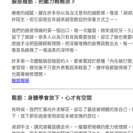
臉部撥筋：把壓力輕輕放下
療癒的細膩，藏在許多你以為沒注意到的細節裡。像是「
臉部
許陌生，但它卻是近年越來越受歡迎的保養方式之一。
我們的臉是情緒的第一個出口，每一次皺眉、微笑或咬牙，久
留下了痕跡。很多人以為只有背肩需要放鬆，卻忘了臉也需要
透過手法把筋膜輕輕理開，把深層堆積的疲憊疏散出去。每一
像是為臉做了一場溫柔的深呼吸。
許多第一次體驗臉部撥筋的人，都會驚訝於那種「內在被打開
會發現，做完後不只是外表看起來輕盈了，連呼吸都變得順了
也跟著被梳理開。
臉部撥筋
鬆筋：身體學會放下，心才有空間
有時候，我們忙著向外求解答，卻忘了最該被傾聽的是自己。
下，放下那些過度使用卻從未被安撫的部位。
鬆筋
手法，講究順著筋膜走向，一層層把堆積的壓力梳理開。