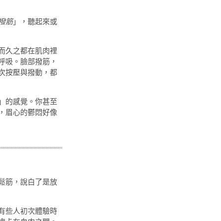
撥筋
」，聽起來或
而久之都在肌肉裡
呼吸。臉部撥筋，
次按壓與撥動，都
」的感覺。你甚至
，眉心的鬱悶好像
鬆筋，說白了是放
有些人初次體驗時