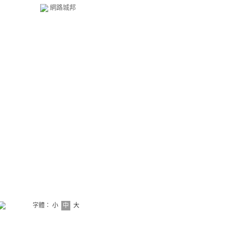
網路城邦
字體：
小
中
大