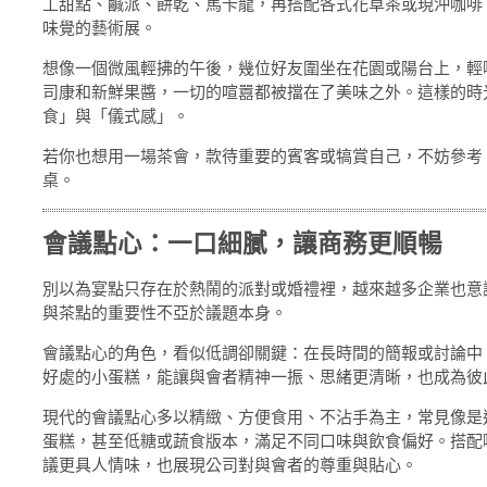
工甜點、鹹派、餅乾、馬卡龍，再搭配各式花草茶或現沖咖啡
味覺的藝術展。
想像一個微風輕拂的午後，幾位好友圍坐在花園或陽台上，輕
司康和新鮮果醬，一切的喧囂都被擋在了美味之外。這樣的時
食」與「儀式感」。
若你也想用一場茶會，款待重要的賓客或犒賞自己，不妨參考
桌。
會議點心：一口細膩，讓商務更順暢
別以為宴點只存在於熱鬧的派對或婚禮裡，越來越多企業也意
與茶點的重要性不亞於議題本身。
會議點心的角色，看似低調卻關鍵：在長時間的簡報或討論中
好處的小蛋糕，能讓與會者精神一振、思緒更清晰，也成為彼
現代的會議點心多以精緻、方便食用、不沾手為主，常見像是
蛋糕，甚至低糖或蔬食版本，滿足不同口味與飲食偏好。搭配
議更具人情味，也展現公司對與會者的尊重與貼心。