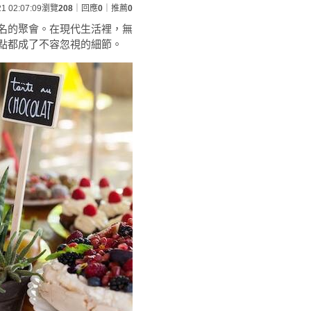
21 02:07:09
瀏覽
208
｜回應
0
｜推薦
0
名的聚會。在現代生活裡，無
點都成了不容忽視的細節。