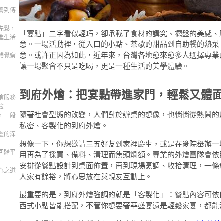
養到傳
先鬆，
「宴點」二字看似輕巧，卻承載了食材的講究、擺盤的美感、
進生活
意。一場活動裡，從入口的小點、茶歇的甜品到自助餐的熱菜
意。或許正因為如此，近年來，台灣各地愈來愈多人選擇專業
體覺察
讓一場聚會不只是吃喝，更是一種生活的美學體驗。
到府外燴：把宴點帶進家門，輕鬆又體
燴服務
驗
隨著社會型態的改變，人們對於辦桌的想像，也悄悄從熱鬧的
，一段
私密、客製化的到府外燴。
靈的深
想像一下，你想邀請三五好友到家裡慶生，或是在後院舉辦一
回歸平
用再為了採買、備料、清理而焦頭爛額。專業的外燴團隊會依
安排從餐點設計到桌面佈置，再到現場烹調、收拾清理，一條
心之道
人家有餘裕，將心思放在與親友互動上。
最重要的是，到府外燴強調的就是「客製化」：餐點內容可依
西式小點皆能搭配，不管你想要奢華盛宴還是輕鬆家宴，都能