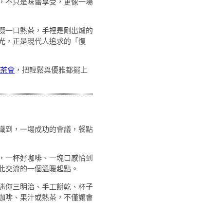
，不只是味蕾享受，更像一場
啜一口熱茶，手裡是剛出爐的
光，正是現代人追求的「慢
茶會
，把輕鬆與優雅都擺上
識到，一場成功的會議，餐點
，一杯好咖啡、一塊口感恰到
此交流的一個溫暖起點。
迷你三明治、手工餅乾、杯子
咖啡、果汁或熱茶，不僅讓會