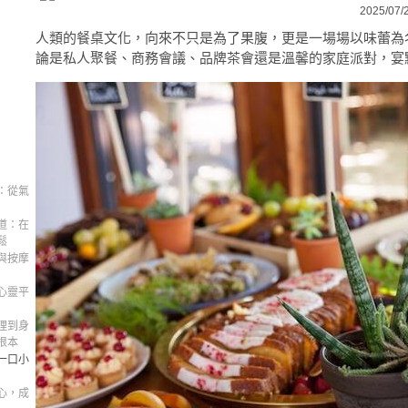
2025/07/
人類的餐桌文化，向來不只是為了果腹，更是一場場以味蕾為
論是私人聚餐、商務會議、品牌茶會還是溫馨的家庭派對，宴
：從氣
道：在
鬆
與按摩
心靈平
理到身
根本
一口小
心，成