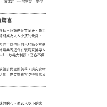
，讓你的下一場家宴，變得
的驚喜
多樣。無論是企業尾牙、員工
總能成為大人小孩的最愛。
客們可以依照自己的節奏挑選
外燴業者還會在現場安排專人
場煎牛排、炒義大利麵，賓客不僅
飲設計與空間美學，講究食材
活動，需要讓賓客吃得豐富又
味與貼心。從20人以下的家