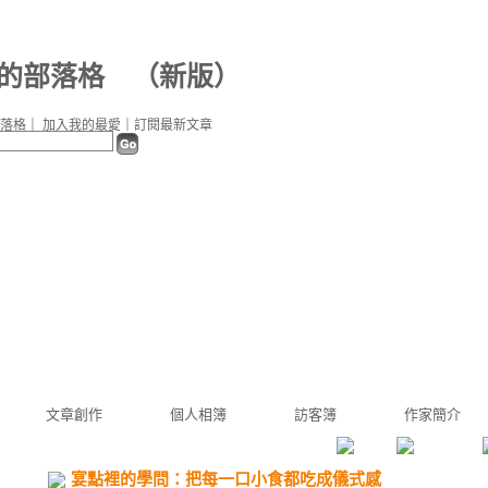
f1 的部落格
（
新版
）
落格
｜
加入我的最愛
｜
訂閱最新文章
文章創作
個人相簿
訪客簿
作家簡介
宴點裡的學問：把每一口小食都吃成儀式感