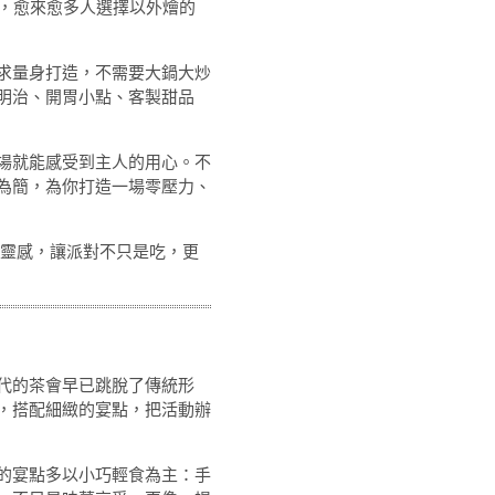
對，愈來愈多人選擇以外燴的
求量身打造，不需要大鍋大炒
明治、開胃小點、客製甜品
場就能感受到主人的用心。不
為簡，為你打造一場零壓力、
靈感，讓派對不只是吃，更
代的茶會早已跳脫了傳統形
，搭配細緻的宴點，把活動辦
的宴點多以小巧輕食為主：手