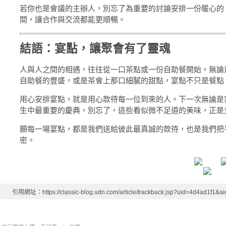
若你也是會議的主辦人，別忘了為重要的討論安排一份暖心的
間，讓合作與交流都能更順暢。
結語：宴點，讓聚會有了靈魂
人與人之間的相遇，往往從一口茶點或一份自助餐開始。無論
自助餐的豐盛，或是茶會上那口細膩的甜點，宴點不只是餐點
用心安排宴點，就是用心款待每一位到來的人。下一次無論是
生中最重要的慶典，別忘了，這些看似微不足道的美味，正是
願每一場宴點，都是我們送給彼此最真誠的款待，也是我們把
密。
引用網址：https://classic-blog.udn.com/article/trackback.jsp?uid=4d4ad1f1&