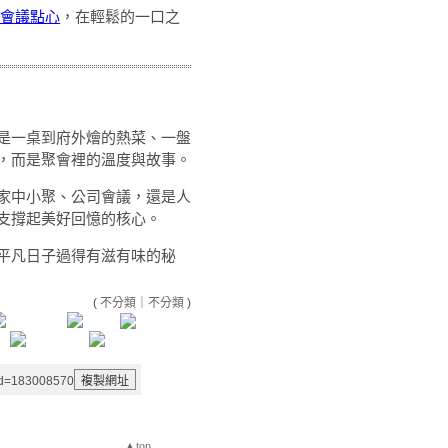
會議點心
，在輕鬆的一口之
是一桌到府外燴的熱菜、一盤
，而是聚會裡的溫度與故事。
家中小聚、公司會議，還是人
支撐起美好回憶的核心。
平凡日子過得有滋有味的秘
(
不分類
｜
不分類
)
aid=183008570
▲top