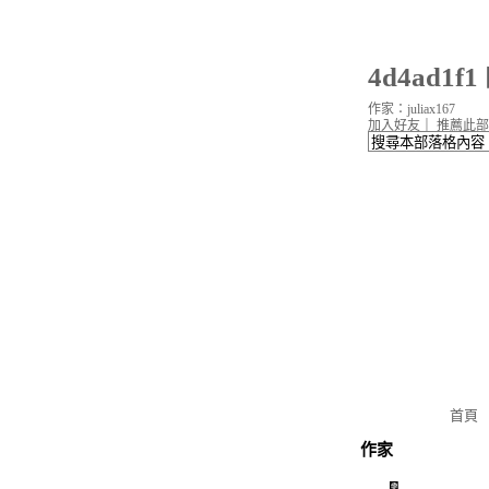
4d4ad1
作家：juliax167
加入好友
｜
推薦此部
首頁
作家