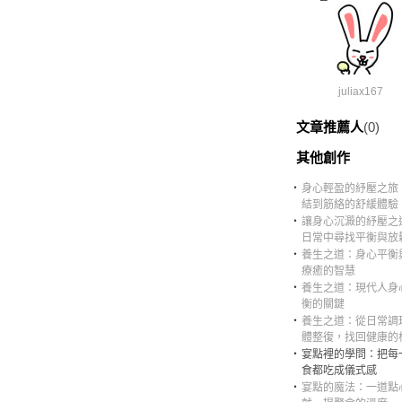
juliax167
文章推薦人
(0)
其他創作
‧
身心輕盈的紓壓之旅
結到筋絡的舒緩體驗
‧
讓身心沉澱的紓壓之
日常中尋找平衡與放
‧
養生之道：身心平衡
療癒的智慧
‧
養生之道：現代人身
衡的關鍵
‧
養生之道：從日常調
體整復，找回健康的
‧
宴點裡的學問：把每
食都吃成儀式感
‧
宴點的魔法：一道點