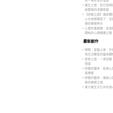
就一場聚會的溫度
‧
養生之道：從日常調
統整復的深層修復
‧
【紓壓之道】讓身體
心也會跟著放下：走
裡的療癒時光
‧
心靈的重啟鍵：從身
開始的心理健康之路
最新創作
‧
標題：宴藝之美：外
與生活饗宴的藝術體
‧
宴客之道：一桌佳餚
情誼
‧
紓壓的藝術：給身心
度療癒
‧
紓壓的藝術：讓身心
衡的療癒之道
‧
東方養生文化中的身