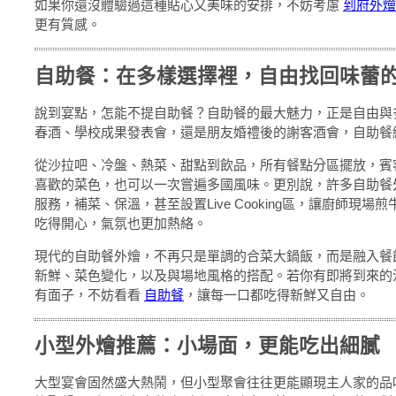
如果你還沒體驗過這種貼心又美味的安排，不妨考慮
到府外燴
更有質感。
自助餐：在多樣選擇裡，自由找回味蕾
說到宴點，怎能不提自助餐？自助餐的最大魅力，正是自由與
春酒、學校成果發表會，還是朋友婚禮後的謝客酒會，自助餐
從沙拉吧、冷盤、熱菜、甜點到飲品，所有餐點分區擺放，賓
喜歡的菜色，也可以一次嘗遍多國風味。更別說，許多自助餐
服務，補菜、保溫，甚至設置Live Cooking區，讓廚師現
吃得開心，氣氛也更加熱絡。
現代的自助餐外燴，不再只是單調的合菜大鍋飯，而是融入餐
新鮮、菜色變化，以及與場地風格的搭配。若你有即將到來的
有面子，不妨看看
自助餐
，讓每一口都吃得新鮮又自由。
小型外燴推薦：小場面，更能吃出細膩
大型宴會固然盛大熱鬧，但小型聚會往往更能顯現主人家的品