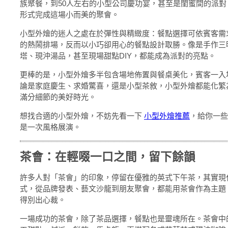
族聚餐，到50人左右的小型公司慶功宴，甚至是閨蜜間的派
形式完成這場小而美的聚會。
小型外燴的迷人之處在於彈性與精緻度：餐點選擇可依賓客需
的熱鬧排場，反而以小巧卻用心的餐點設計取勝。像是手作三
塔、現沖湯品，甚至現場甜點DIY，都能成為派對的亮點。
更棒的是，小型外燴多半包含場地佈置與餐桌美化，賓客一入
論是家庭慶生、求婚驚喜，還是小型茶敘，小型外燴都能化繁
滿分細節的美好時光。
想找合適的小型外燴，不妨先看一下
小型外燴推薦
，給你一些
是一次風格展演。
茶會：在輕啜一口之間，留下餘韻
許多人對「茶會」的印象，停留在優雅的英式下午茶，其實現
式，從品牌發表、藝文沙龍到朋友聚會，都能用茶會作為主題
得別出心裁。
一場成功的茶會，除了茶品選擇，餐點也是靈魂所在。茶會中