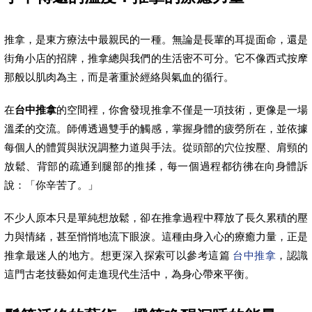
推拿，是東方療法中最親民的一種。無論是長輩的耳提面命，還是
街角小店的招牌，推拿總與我們的生活密不可分。它不像西式按摩
那般以肌肉為主，而是著重於經絡與氣血的循行。
在
台中推拿
的空間裡，你會發現推拿不僅是一項技術，更像是一場
溫柔的交流。師傅透過雙手的觸感，掌握身體的疲勞所在，並依據
每個人的體質與狀況調整力道與手法。從頭部的穴位按壓、肩頸的
放鬆、背部的疏通到腿部的推揉，每一個過程都彷彿在向身體訴
說：「你辛苦了。」
不少人原本只是單純想放鬆，卻在推拿過程中釋放了長久累積的壓
力與情緒，甚至悄悄地流下眼淚。這種由身入心的療癒力量，正是
推拿最迷人的地方。想更深入探索可以參考這篇
台中推拿
，認識
這門古老技藝如何走進現代生活中，為身心帶來平衡。