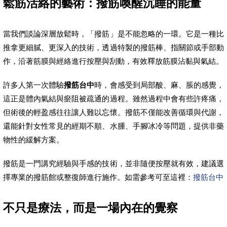
鬆筋活絡的藝術：撥筋喚醒沉睡的能量
當我們談論深層放鬆時，「撥筋」是不能忽略的一環。它是一種比
推拿更細膩、更深入的技術，透過特製的撥筋棒、指關節或手部動
作，沿著筋膜與經絡進行按壓與刮動，有效釋放筋膜沾黏與氣結。
許多人第一次體驗
撥筋台中
時，會感受到局部酸、麻、脹的感覺，
這正是體內氣結與瘀阻被疏通的過程。雖然過程中會有些許疼痛，
但術後的輕盈感往往讓人難以忘懷。撥筋不僅能改善循環與代謝，
還能針對女性常見的經期不順、水腫、手腳冰冷等問題，提供非藥
物性的緩解方案。
撥筋是一門講究經驗與手感的技術，並非隨便按壓就有效，建議選
擇專業的撥筋館或整復師進行施作。如需參考可至這裡：
撥筋台中
不只是療法，而是一場內在的覺察