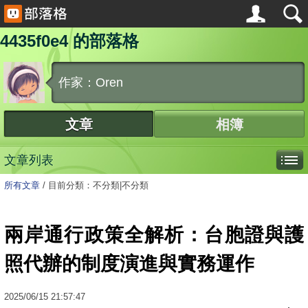
4435f0e4 的部落格
作家：Oren
文章
相簿
文章列表
所有文章
/
目前分類：不分類|不分類
兩岸通行政策全解析：台胞證與護
照代辦的制度演進與實務運作
2025
/
06
/
15
21:57:47