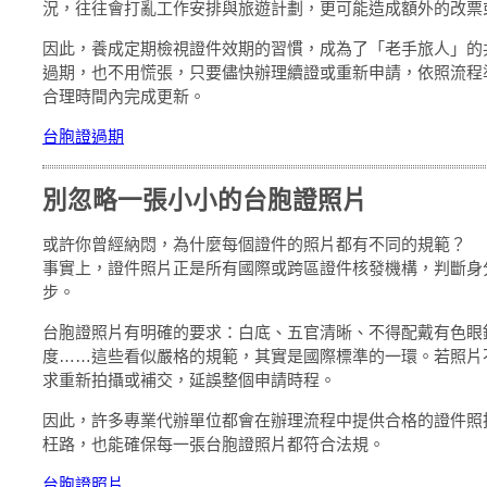
況，往往會打亂工作安排與旅遊計劃，更可能造成額外的改票
因此，養成定期檢視證件效期的習慣，成為了「老手旅人」的
過期，也不用慌張，只要儘快辦理續證或重新申請，依照流程
合理時間內完成更新。
台胞證過期
別忽略一張小小的台胞證照片
或許你曾經納悶，為什麼每個證件的照片都有不同的規範？
事實上，證件照片正是所有國際或跨區證件核發機構，判斷身
步。
台胞證照片有明確的要求：白底、五官清晰、不得配戴有色眼
度……這些看似嚴格的規範，其實是國際標準的一環。若照片
求重新拍攝或補交，延誤整個申請時程。
因此，許多專業代辦單位都會在辦理流程中提供合格的證件照
枉路，也能確保每一張台胞證照片都符合法規。
台胞證照片