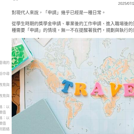
2025/07/
對現代人來說，「申請」幾乎已經是一種日常。
從學生時期的獎學金申請、畢業後的工作申請、進入職場後的
種需要「申請」的情境，無一不在提醒著我們，規劃與執行的
靈魂的
活中尋
教育與
教育與
格：以
價值
格：以
價值
到筋絡