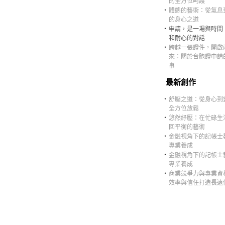
的全方位呵護
‧
體態的藝術：從氣息
的身心之道
‧
申請，是一場與時間
和耐心的對話
‧
跨越一張證件，開啟
來：關於台胞證申請
事
最新創作
‧
舒壓之道：從身心到
全方位放鬆
‧
悠然紓壓：在忙碌生
回平衡的藝術
‧
金融視角下的記帳士
專業養成
‧
金融視角下的記帳士
專業養成
‧
商業競爭力與專業資
效率與信任打造長遠