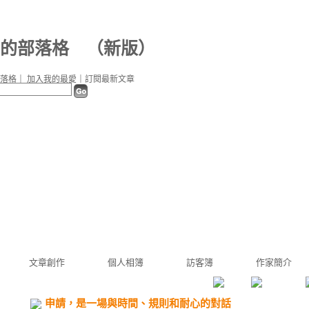
59 的部落格
（
新版
）
落格
｜
加入我的最愛
｜
訂閱最新文章
文章創作
個人相簿
訪客簿
作家簡介
申請，是一場與時間、規則和耐心的對話