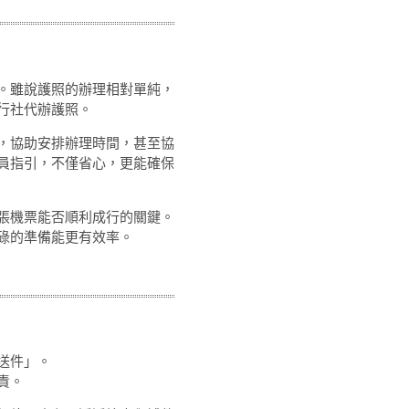
。雖說護照的辦理相對單純，
行社代辦護照。
，協助安排辦理時間，甚至協
員指引，不僅省心，更能確保
張機票能否順利成行的關鍵。
碌的準備能更有效率。
送件」。
責。