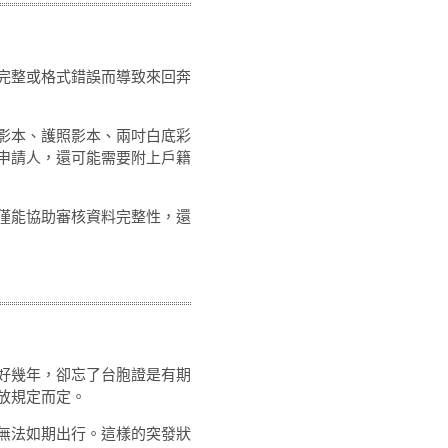
完整或格式錯誤而導致來回奔
影本、護照影本、兩吋白底彩
申請人，還可能需要附上戶籍
僅能協助審核資料完整性，還
好幾年，卻忘了台胞證是有期
放規定而定。
無法如期出行。這樣的突發狀