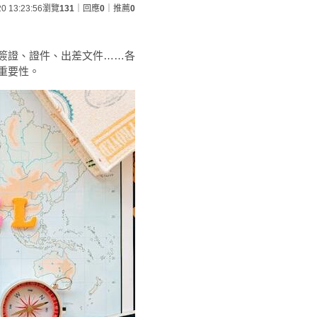
20 13:23:56
瀏覽
131
｜回應
0
｜推薦
0
簽證、證件、出差文件……各
重要性。