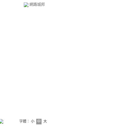
網路城邦
字體：
小
中
大