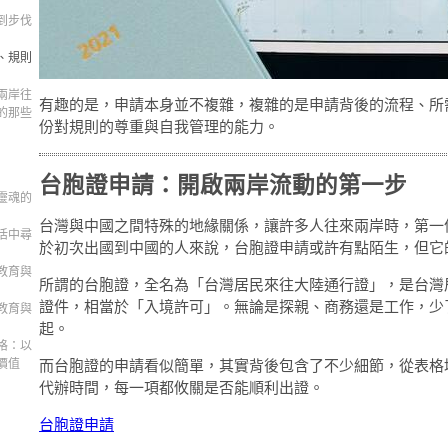
到步伐
、規則
兩岸往
有趣的是，申請本身並不複雜，複雜的是申請背後的流程、所
的那些
份對規則的尊重與自我管理的能力。
台胞證申請：開啟兩岸流動的第一步
靈魂的
台灣與中國之間特殊的地緣關係，讓許多人往來兩岸時，第一
活中尋
於初次出國到中國的人來說，台胞證申請或許有點陌生，但它
教育與
所謂的台胞證，全名為「台灣居民來往大陸通行證」，是台灣
證件，相當於「入境許可」。無論是探親、商務還是工作，少
教育與
起。
格：以
價值
而台胞證的申請看似簡單，其實背後包含了不少細節，從表格
代辦時間，每一項都攸關是否能順利出證。
台胞證申請