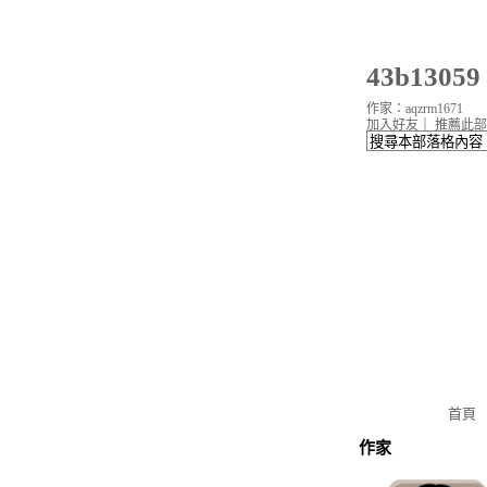
43b130
作家：aqzrm1671
加入好友
｜
推薦此部
首頁
作家