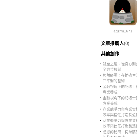
aqzrm1671
文章推薦人
(0)
其他創作
‧
舒壓之道：從身心到
全方位放鬆
‧
悠然紓壓：在忙碌生
回平衡的藝術
‧
金融視角下的記帳士
專業養成
‧
金融視角下的記帳士
專業養成
‧
商業競爭力與專業資
效率與信任打造長遠
‧
商業競爭力與專業資
效率與信任打造長遠
‧
體態的秘密：從骨骼