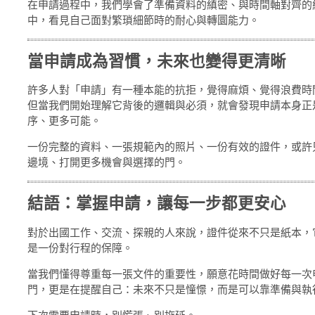
在申請過程中，我們學會了準備資料的縝密、與時間軸對齊的
中，看見自己面對繁瑣細節時的耐心與轉圜能力。
當申請成為習慣，未來也變得更清晰
許多人對「申請」有一種本能的抗拒，覺得麻煩、覺得浪費時
但當我們開始理解它背後的邏輯與必須，就會發現申請本身正
序、更多可能。
一份完整的資料、一張規範內的照片、一份有效的證件，或許
邊境、打開更多機會與選擇的門。
結語：掌握申請，讓每一步都更安心
對於出國工作、交流、探親的人來說，證件從來不只是紙本，
是一份對行程的保障。
當我們懂得尊重每一張文件的重要性，願意花時間做好每一次
門，更是在提醒自己：未來不只是憧憬，而是可以靠準備與執