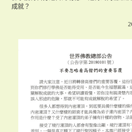
成就？
2