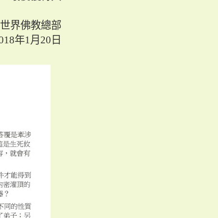
世界佛教總部
018
年
1
月
20
日