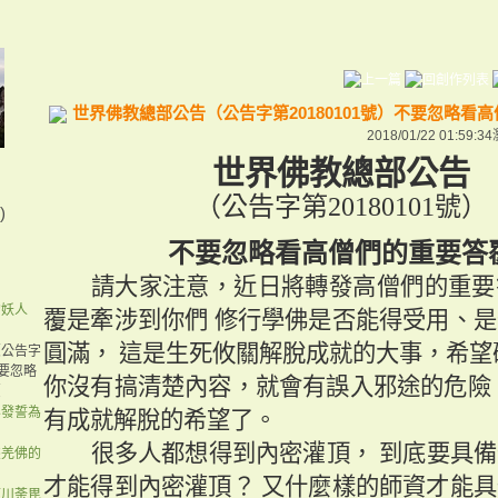
世界佛教總部公告（公告字第20180101號）不要忽略看
2018/01/22 01:59:34
世界佛教總部公告
（公告字第
20180101
號）
)
不要忽略看高僧們的重要答
請大家注意，近日將轉發高僧們的重要
的妖人
覆是牽涉到你們
修行學佛是否能得受用、是
圓滿，
這是生死攸關解脫成就的大事，希望
（公告字
不要忽略
你沒有搞清楚內容，就會有誤入邪途的危險
覆
容發誓為
有成就解脫的希望了。
很多人都想得到內密灌頂，
到底要具備
杰羌佛的
才能得到內密灌頂？
又什麼樣的師資才能具
篤川荼毘