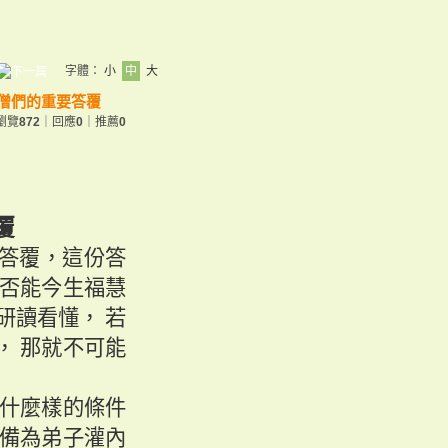
字體：
小
中
大
高僧們的重要答覆
瀏覽
872
｜回應
0
｜推薦
0
覆
答覆，這份答
否能今生福慧
研讀看懂，
若
，
那就不可能
什麼樣的條件
備為弟子灌內