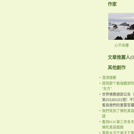
作家
心不染塵
文章推薦人
(0
其他創作
‧
澄清道歉
‧
提到那个极端蠢邪
“东方”
‧
世界佛教總部公告
第20180101號）
看高僧們的重要答
‧
我們見到了佛陀真
證
‧
看到H.H.第三世多
佛陀真容面貌
‧
雲高大法王弟子王