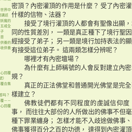
密頂？內密灌頂的作用是什麼？
受了內密灌
樂世界中
什樣的信物、法器？
實講述
教妖魔的
接受了境行灌頂的人都會有聖像出顯，
僧五戒全
同的性質差別，
一類是真正種下了境行聖因
種子
福音
經接受了弟子；
另一類是境行加持表法的顯
生供養的
不收供養
有接受這位弟子。
這兩類怎樣分辨呢？
哪裡才有內密壇場？
為什麼有上師稱號的人會反對建立內密
中心回覆
規？
1號）
答覆合集
真正的正法佛堂和普通開光佛堂是完全
樣建立？
回答吗？
答覆－－
佛教徒們都有不同程度的虔誠信仰度
中心回覆
事，
而往往大部份的人所做出的佛事不但毫
種下罪業纏身；
怎樣才能不入歧途做佛事、
佛事獲得百分之百的功德，
達得到內密灌頂