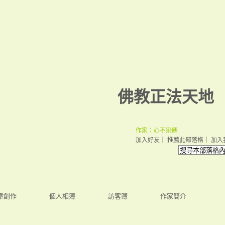
佛教正法天地
作家：心不染塵
加入好友
｜
推薦此部落格
｜
加入
章創作
個人相簿
訪客簿
作家簡介