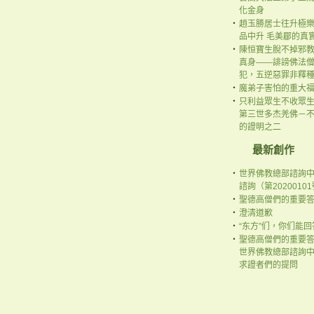
化金身
‧
趙玉勝居士往升極
品中升 毛美郿的真
‧
陳恒寶生脫不掉邪
真身——誹謗佛法
犯，五逆惡罪非釋
‧
魔弟子害怕的重大
‧
只利益眾生不收眾
第三世多杰羌佛－
的證明之二
最新創作
‧
世界佛教總部諮詢
諮詢（第2020010
‧
聖德高僧們的重要
‧
澄清道歉
‧
“东方”们，你们能
‧
聖德高僧們的重要
世界佛教總部諮詢
求證者們的提問