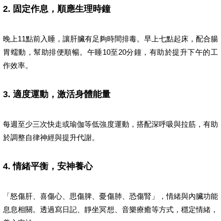
2. 固定作息，順應生理時鐘
晚上11點前入睡，讓肝臟有足夠時間排毒。早上七點起床，配合腸
胃蠕動，幫助排便順暢。午睡10至20分鐘，有助於提升下午的工
作效率。
3. 適度運動，激活身體能量
每週至少三次快走或瑜伽等低強度運動，搭配深呼吸與拉筋，有助
於調整自律神經與提升代謝。
4. 情緒平衡，安神養心
「怒傷肝、喜傷心、思傷脾、憂傷肺、恐傷腎」，情緒與內臟功能
息息相關。透過寫日記、靜坐冥想、音樂療癒等方式，穩定情緒，