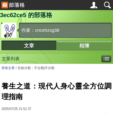
3ec62ce5 的部落格
作家：cncehzsg38
文章
相簿
文章列表
所有文章
/
目前分類：不分類|不分類
養生之道：現代人身心靈全方位調
理指南
2025
/
07
/
25
21:51:37