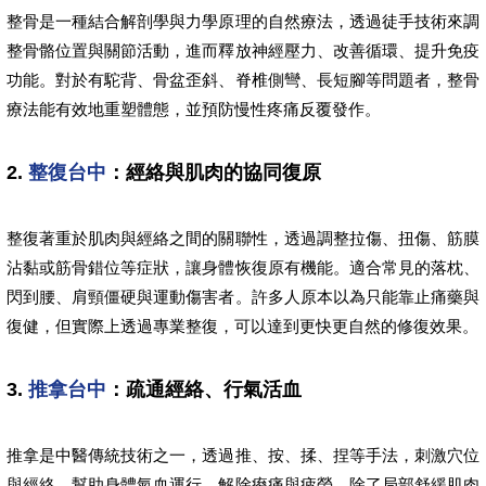
整骨是一種結合解剖學與力學原理的自然療法，透過徒手技術來調
整骨骼位置與關節活動，進而釋放神經壓力、改善循環、提升免疫
功能。對於有駝背、骨盆歪斜、脊椎側彎、長短腳等問題者，整骨
療法能有效地重塑體態，並預防慢性疼痛反覆發作。
2.
整復台中
：經絡與肌肉的協同復原
整復著重於肌肉與經絡之間的關聯性，透過調整拉傷、扭傷、筋膜
沾黏或筋骨錯位等症狀，讓身體恢復原有機能。適合常見的落枕、
閃到腰、肩頸僵硬與運動傷害者。許多人原本以為只能靠止痛藥與
復健，但實際上透過專業整復，可以達到更快更自然的修復效果。
3.
推拿台中
：疏通經絡、行氣活血
推拿是中醫傳統技術之一，透過推、按、揉、捏等手法，刺激穴位
與經絡，幫助身體氣血運行，解除痠痛與疲勞。除了局部舒緩肌肉