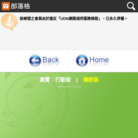
該帳號之會員由於違反「UDN網路城邦服務條款」
瀏覽：
行動版
|
傳統版
udn.com © 2012