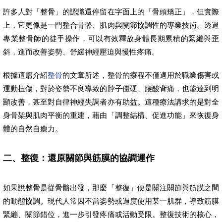
許多人對「整骨」的認識還停留在字面上的「骨頭矯正」，但實際
上，它更像是一門整合骨骼、肌肉與關節協調性的專業技術。透過
專業整骨師的徒手操作，可以有效釋放身體長期累積的緊繃與歪
斜，進而改善姿勢、舒緩神經壓迫與慢性疼痛。
根據這篇介紹
整骨
的文章所述，整骨的療程不僅適用於職業傷害或
運動扭傷，對於姿勢不良導致的脖子僵硬、腰酸背痛，也能達到明
顯改善，甚至對自律神經失調者亦有助益。這種療法講求的是對全
身骨架與肌肉平衡的重建，藉由「調整結構、促進功能」來恢復身
體的自然自癒力。
二、整復：還原關節與筋膜的協調運作
如果說整骨是從骨骼出發，那麼「整復」便是關注關節與筋膜之間
的動態協調。現代人常因不當姿勢或過度使用某一肌群，導致筋膜
緊繃、關節錯位，進一步引發疼痛或活動受限。整復技術的核心，