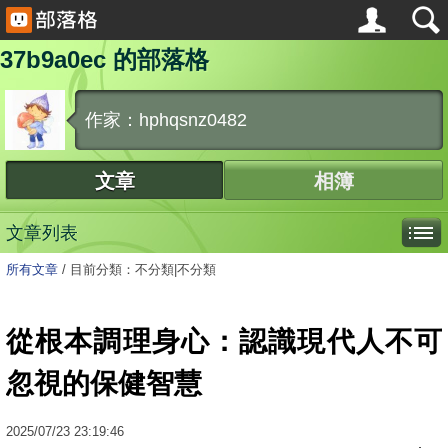
37b9a0ec 的部落格
作家：hphqsnz0482
文章
相簿
文章列表
所有文章
/
目前分類：不分類|不分類
從根本調理身心：認識現代人不可
忽視的保健智慧
2025
/
07
/
23
23:19:46