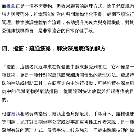
而
推拿
正是一個不需藥物、但效果顯著的調理方式。除了舒緩肌肉
張力與疲勞外，推拿還能針對內科問題如消化不良、經期不順進行
調理。推拿強調整體氣血流通，有助提升免疫力與身體機能，對於
亞健康族群而言，是非常適合的日常保健手段。
四、撥筋：疏通筋絡，解決深層痠痛的解方
「撥筋」這個名詞近年來在保健圈中越來越受到關注，它不僅是一
種技術，更是一種針對深層筋膜緊繃所開發出的調理方法。透過特
殊的手法或輔助工具，在筋膜走向中進行撥動，可將堆積在深層肌
肉中的代謝廢物與氣結排除，從而達到快速放鬆與舒緩疼痛的目
的。
根據
撥筋
相關資料指出，撥筋適合肩頸痠痛、手腳麻木、腰椎僵硬
等問題，尤其對長期坐辦公室或從事高重複性工作者來說，是一種
深層有效的調理方式。儘管手法上較為強烈，但經由熟練技師的操