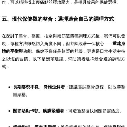
作，可以精準找出痠痛點並釋放壓力，是極具效果的保健選擇。
五、現代保健觀的整合：選擇適合自己的調理方式
在探討了整骨、整復、推拿與撥筋這四種調理方式後，我們可以發
現，每種方法雖然切入角度不同，但都圍繞著一個核心——
重建身
體的平衡與功能
。保健不僅僅是短暫的舒緩，更應是日常生活中持
之以恆的習慣。以下是幾項建議，幫助讀者選擇最合適的調理方
式：
長期姿勢不良、脊椎歪斜者
：建議嘗試整骨療程，以改善整
體結構。
關節活動卡頓、筋膜緊繃者
：可透過整復找回關節靈活度。
情緒緊繃、氣血不順者
：推拿能達到放鬆心神、促進循環的