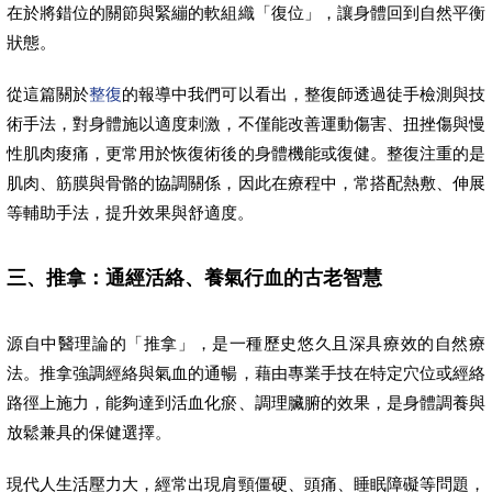
在於將錯位的關節與緊繃的軟組織「復位」，讓身體回到自然平衡
狀態。
從這篇關於
整復
的報導中我們可以看出，整復師透過徒手檢測與技
術手法，對身體施以適度刺激，不僅能改善運動傷害、扭挫傷與慢
性肌肉痠痛，更常用於恢復術後的身體機能或復健。整復注重的是
肌肉、筋膜與骨骼的協調關係，因此在療程中，常搭配熱敷、伸展
等輔助手法，提升效果與舒適度。
三、推拿：通經活絡、養氣行血的古老智慧
源自中醫理論的「推拿」，是一種歷史悠久且深具療效的自然療
法。推拿強調經絡與氣血的通暢，藉由專業手技在特定穴位或經絡
路徑上施力，能夠達到活血化瘀、調理臟腑的效果，是身體調養與
放鬆兼具的保健選擇。
現代人生活壓力大，經常出現肩頸僵硬、頭痛、睡眠障礙等問題，