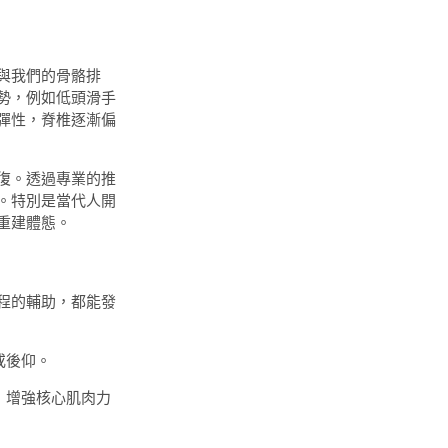
與我們的骨骼排
勢，例如低頭滑手
彈性，脊椎逐漸偏
復。透過專業的推
。特別是當代人開
重建體態。
程的輔助，都能發
或後仰。
，增強核心肌肉力