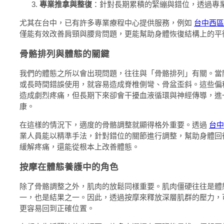
專業推拿與整復
：針對長期累積的緊繃與錯位，透過專
尤其在台中，已有許多專業療程中心提供服務，例如
台中西區
僅能有效改善肩頸與腰背問題，更能幫助身體恢復結構上的平
骨骼排列與體態的關鍵
我們的體態之所以會出現問題，往往與「骨骼排列」有關。當
或長時間錯誤使用，就容易造成脊椎側彎、骨盆歪斜。這些偏
造成劇烈疼痛，但長期下來卻會干擾血液循環與神經傳導，進
康。
在這樣的情況下，適度的骨骼調整就顯得格外重要。透過
台中
業人員能以精準手法，針對錯位的關節進行調整，幫助身體回
緩解疼痛，還能從根本上改善體態。
按摩在體態養護中的角色
除了骨骼調整之外，肌肉的放鬆同樣重要。肌肉僵硬往往是體
一，也是結果之一。因此，透過按摩來釋放深層肌群的壓力，
更容易回到正確位置。