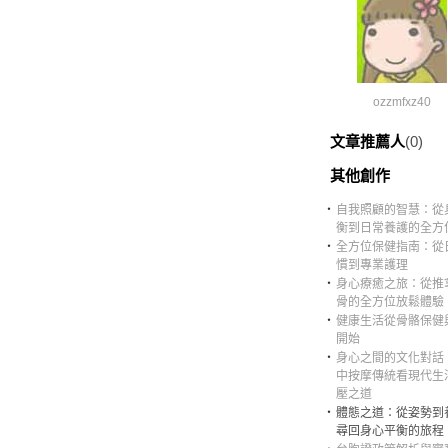
ozzmfxz40
文章推薦人
(0)
其他創作
‧
自我照顧的智慧：從
衡到日常養護的全方
‧
全方位保健指南：從
慣到專業護理
‧
身心療癒之旅：從推
骨的全方位放鬆體驗
‧
健康生活從骨骼保健
開始
‧
身心之間的文化對話
中按摩傳統看現代生
壓之道
‧
體態之道：從姿勢到
尋回身心平衡的旅程