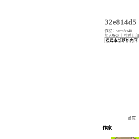
32e814
作家：ozzmfxz40
加入好友
｜
推薦此部
首頁
作家