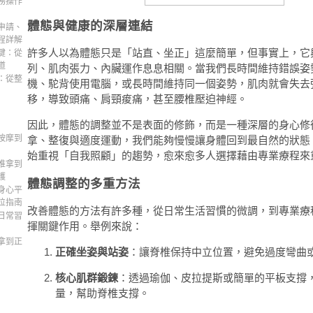
務操作
體態與健康的深層連結
申請、
程詳解
許多人以為體態只是「站直、坐正」這麼簡單，但事實上，它
鍵：從
道
列、肌肉張力、內臟運作息息相關。當我們長時間維持錯誤姿
：從整
機、駝背使用電腦，或長時間維持同一個姿勢，肌肉就會失去
移，導致頭痛、肩頸痠痛，甚至腰椎壓迫神經。
因此，體態的調整並不是表面的修飾，而是一種深層的身心修
按摩到
拿、整復與適度運動，我們能夠慢慢讓身體回到最自然的狀態
始重視「自我照顧」的趨勢，愈來愈多人選擇藉由專業療程來
推拿到
護
體態調整的多重方法
身心平
位指南
改善體態的方法有許多種，從日常生活習慣的微調，到專業療
日常習
揮關鍵作用。舉例來說：
拿到正
正確坐姿與站姿
：讓脊椎保持中立位置，避免過度彎曲
核心肌群鍛鍊
：透過瑜伽、皮拉提斯或簡單的平板支撐
量，幫助脊椎支撐。