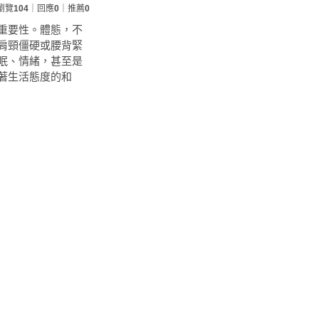
瀏覽
104
｜回應
0
｜推薦
0
重要性。體態，不
肩頸僵硬或腰背緊
眠、情緒，甚至是
著生活態度的和