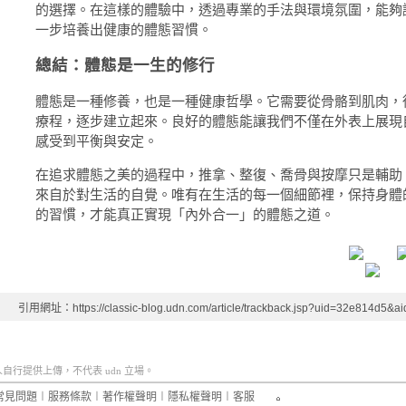
的選擇。在這樣的體驗中，透過專業的手法與環境氛圍，能夠
一步培養出健康的體態習慣。
總結：體態是一生的修行
體態是一種修養，也是一種健康哲學。它需要從骨骼到肌肉，
療程，逐步建立起來。良好的體態能讓我們不僅在外表上展現
感受到平衡與安定。
在追求體態之美的過程中，推拿、整復、喬骨與按摩只是輔助
來自於對生活的自覺。唯有在生活的每一個細節裡，保持身體
的習慣，才能真正實現「內外合一」的體態之道。
引用網址：https://classic-blog.udn.com/article/trackback.jsp?uid=32e814d5&
行提供上傳，不代表 udn 立場。
常見問題
︱
服務條款
︱
著作權聲明
︱
隱私權聲明
︱
客服