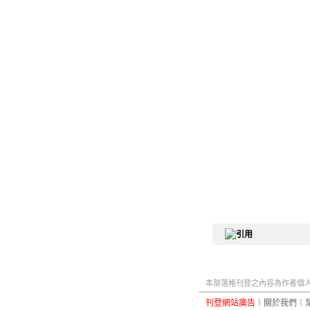
本部落格刊登之內容為作者個人自
刊登網站廣告
︱
關於我們
︱