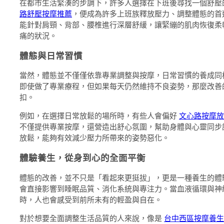
在都市生活緊湊的步調下，許多人選擇在下班後尋找一個舒壓
路舒壓按摩推薦
，便成為許多上班族釋放壓力、調整體態的首
能針對肩頸、背部、腰椎進行深層舒緩，讓緊繃的肌肉恢復柔
痛的狀況。
體態與日常習慣
當然，體態並不僅僅依靠專業調整與按摩，日常習慣的養成同
即使做了專業療程，但如果每天仍然維持不良姿勢，那麼改善
扣。
例如，在選擇日常放鬆的場所時，有些人會偏好
文心路按摩放
不僅提供專業按摩，還營造出舒心氛圍，幫助身體與心靈同步
放鬆，能夠有效減少壓力所帶來的姿勢惡化。
體驗養生，從身到心的全面平衡
體態的改善，並不只是「看起來更挺拔」，更是一種養生的體
會直接影響到睡眠品質、消化系統與專注力。當血液循環與神
時，人也會感受到前所未有的輕盈與自在。
對於想要全面調整生活品質的人來說，像是
台中西區按摩養生