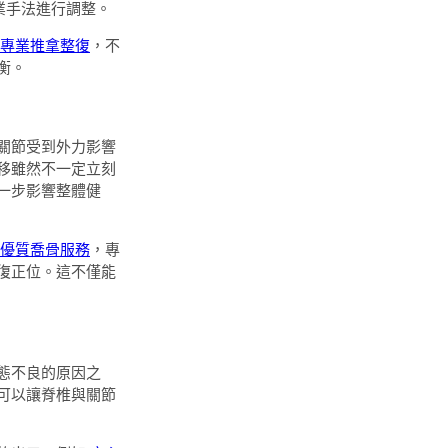
業手法進行調整。
專業推拿整復
，不
衡。
關節受到外力影響
移雖然不一定立刻
一步影響整體健
優質喬骨服務
，專
復正位。這不僅能
態不良的原因之
可以讓脊椎與關節