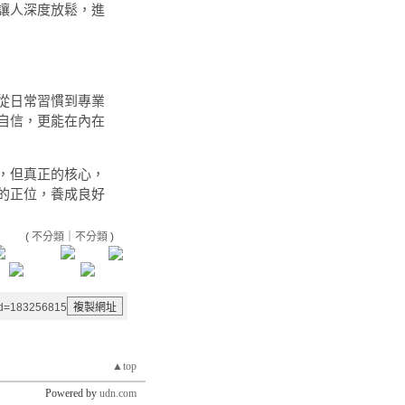
讓人深度放鬆，進
從日常習慣到專業
自信，更能在內在
，但真正的核心，
的正位，養成良好
(
不分類
｜
不分類
)
aid=183256815
▲top
Powered by
udn.com