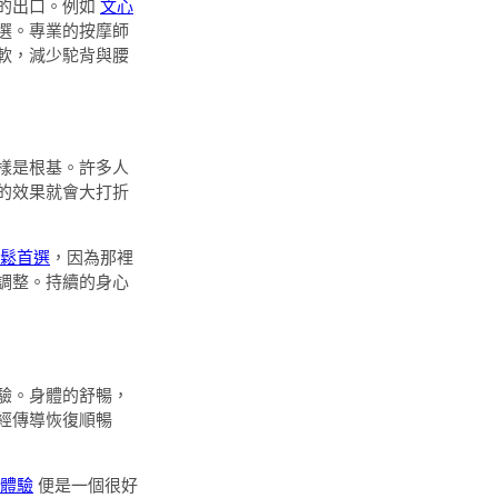
的出口。例如
文心
選。專業的按摩師
軟，減少駝背與腰
樣是根基。許多人
的效果就會大打折
鬆首選
，因為那裡
調整。持續的身心
驗。身體的舒暢，
經傳導恢復順暢
體驗
便是一個很好