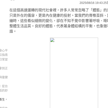
2025/08/16 19:43:25
在這個高速運轉的現代社會裡，許多人常常忽略了「體態」的
只是外在的儀容，更是內在健康的投射。當我們的脊椎歪斜、
繃時，這些看似細微的變化，卻在不知不覺中影響著呼吸、睡
整體生活品質。良好的體態，代表著身體結構的平衡，也象徵
諧。
身心平
位指南
日常習
拿到正
與復健
：從台
活的舒
養生，