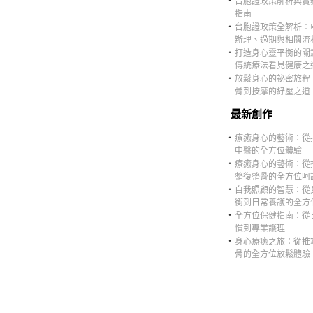
‧
台胞證政策解析與實
指南
‧
台胞證政策全解析：
辦理、過期與相關流
‧
打造身心靈平衡的關
傳統療法看見健康之
‧
放鬆身心的祕密旅程
骨到按摩的紓壓之道
最新創作
‧
療癒身心的藝術：從
中醫的全方位體驗
‧
療癒身心的藝術：從
整復整骨的全方位呵
‧
自我照顧的智慧：從
衡到日常養護的全方
‧
全方位保健指南：從
慣到專業護理
‧
身心療癒之旅：從推
骨的全方位放鬆體驗