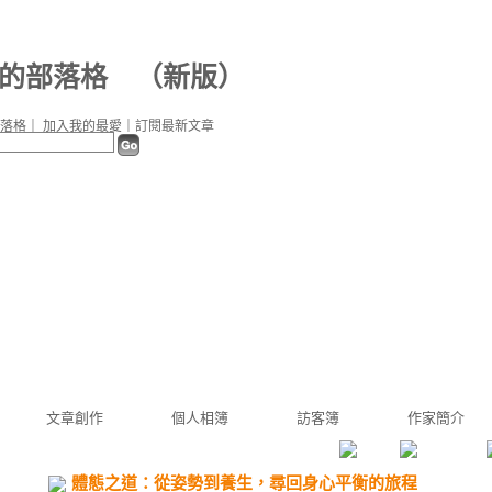
d5 的部落格
（
新版
）
落格
｜
加入我的最愛
｜
訂閱最新文章
文章創作
個人相簿
訪客簿
作家簡介
體態之道：從姿勢到養生，尋回身心平衡的旅程