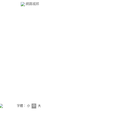
網路城邦
字體：
小
中
大