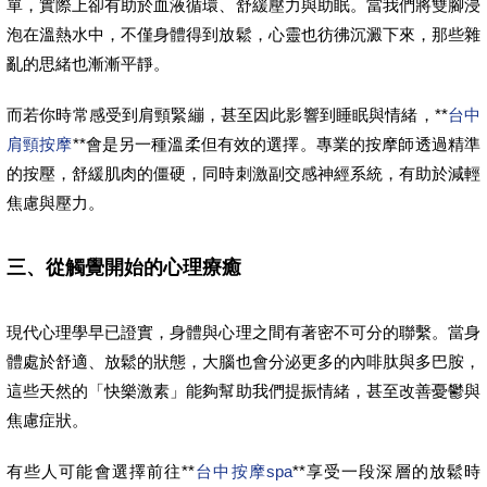
單，實際上卻有助於血液循環、舒緩壓力與助眠。當我們將雙腳浸
泡在溫熱水中，不僅身體得到放鬆，心靈也彷彿沉澱下來，那些雜
亂的思緒也漸漸平靜。
而若你時常感受到肩頸緊繃，甚至因此影響到睡眠與情緒，**
台中
肩頸按摩
**會是另一種溫柔但有效的選擇。專業的按摩師透過精準
的按壓，舒緩肌肉的僵硬，同時刺激副交感神經系統，有助於減輕
焦慮與壓力。
三、從觸覺開始的心理療癒
現代心理學早已證實，身體與心理之間有著密不可分的聯繫。當身
體處於舒適、放鬆的狀態，大腦也會分泌更多的內啡肽與多巴胺，
這些天然的「快樂激素」能夠幫助我們提振情緒，甚至改善憂鬱與
焦慮症狀。
有些人可能會選擇前往**
台中按摩spa
**享受一段深層的放鬆時