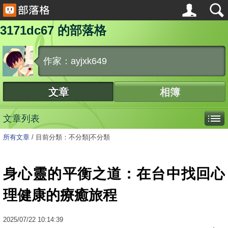
3171dc67 的部落格
作家：ayjxk649
文章
相簿
文章列表
所有文章
/
目前分類：不分類|不分類
身心靈的平衡之道：在台中找回心
理健康的療癒旅程
2025
/
07
/
22
10:14:39