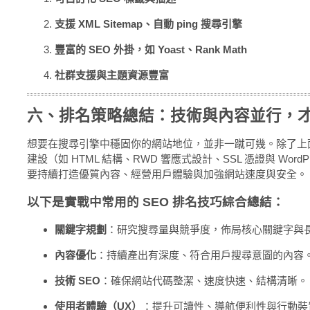
支援 XML Sitemap、自動 ping 搜尋引擎
豐富的 SEO 外掛，如 Yoast、Rank Math
社群支援與主題資源豐富
六、排名策略總結：技術與內容並行，
想要在搜尋引擎中穩固你的網站地位，並非一蹴可幾。除了上
建設（如 HTML 結構、RWD 響應式設計、SSL 憑證與 WordP
要持續打造優質內容、經營用戶體驗與加強網站速度與安全。
以下是實戰中常用的 SEO 排名技巧綜合總結：
關鍵字規劃
：研究搜尋量與競爭度，佈局核心關鍵字與
內容優化
：持續產出有深度、符合用戶搜尋意圖的內容
技術 SEO
：確保網站代碼整潔、速度快速、結構清晰。
使用者體驗（UX）
：提升可讀性、導航便利性與行動裝