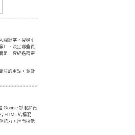
？
入關鍵字，搜尋引
等），決定哪些頁
而是一套經過精密
關注的重點，並針
oogle 抓取網頁
HTML 結構混
解能力，進而拉低