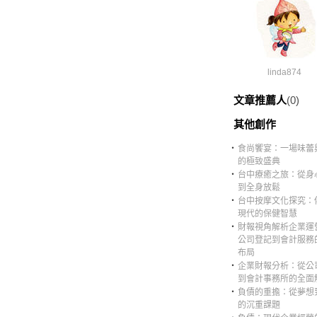
linda874
文章推薦人
(0)
其他創作
‧
食尚饗宴：一場味蕾
的極致盛典
‧
台中療癒之旅：從身
到全身放鬆
‧
台中按摩文化探究：
現代的保健智慧
‧
財報視角解析企業運
公司登記到會計服務
布局
‧
企業財報分析：從公
到會計事務所的全面
‧
負債的重擔：從夢想
的沉重課題