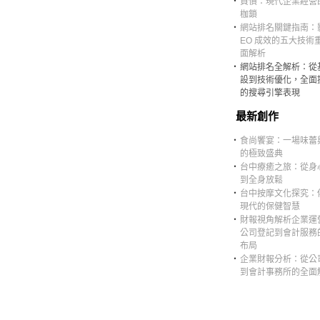
‧
負債：現代企業經營
枷鎖
‧
網站排名關鍵指南：影
EO 成效的五大技術
面解析
‧
網站排名全解析：從
設到技術優化，全面
的搜尋引擎表現
最新創作
‧
食尚饗宴：一場味蕾
的極致盛典
‧
台中療癒之旅：從身
到全身放鬆
‧
台中按摩文化探究：
現代的保健智慧
‧
財報視角解析企業運
公司登記到會計服務
布局
‧
企業財報分析：從公
到會計事務所的全面