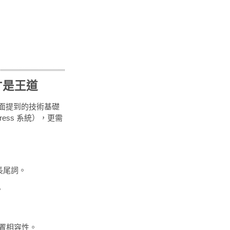
才是王道
面提到的技術基礎
ress 系統），更需
長尾詞。
。
置相容性。