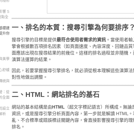
的隱形
響 S
重點全
一、排名的本質：搜尋引擎為何要排序
基礎建
提升你
搜尋引擎的目標是提供
最符合使用者需求的資訊
。當使用者輸
擎會根據數百項排名因素（如頁面速度、內容深度、回鏈品質
面應該出現在搜尋結果的前幾位。這樣的排名過程並非隨機，
與美學
演算法運算的結果。
心舒緩
因此，若要掌握搜尋引擎排名，就必須從根本理解這些演算法
對性地做出調整。
傳統與
營：從
二、HTML：網站排名的基石
的全面
網站的基本結構是由
HTML
（超文字標記語言）所構成。無論是 G
司設立
資訊，或是搜尋引擎分析頁面內容，第一步就是解讀 HTML。若 
解析
亂、不合標準或錯誤標註關鍵內容，會直接影響搜尋引擎的理
排名。