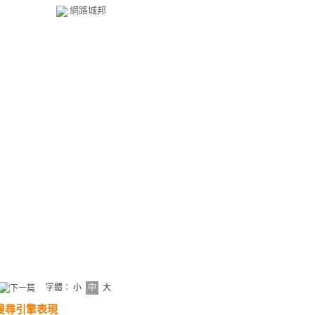
網路城邦
字體：
小
中
大
搜尋引擎表現