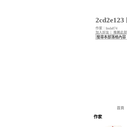
2cd2e1
作家：linda874
加入好友
｜
推薦此部
首頁
作家