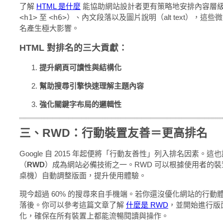
了解
HTML 是什麼
能協助網站設計者更有策略地安排內容層
<h1>
至
<h6>
）、內文段落以及圖片說明（alt text），這
名產生極大影響。
HTML 對排名的三大貢獻：
提升網頁可讀性與結構化
幫助搜尋引擎快速理解主題內容
強化關鍵字布局的邏輯性
三、RWD：行動裝置友善＝更高排名
Google 自 2015 年起便將「行動友善性」列入排名因素。
（
RWD
）成為網站必備技術之一。RWD 可以根據使用者的
桌機）自動調整版面，提升使用體驗。
現今超過 60% 的搜尋來自手機端。若你還沒優化網站的行動
落後。你可以參考這篇文章了解
什麼是 RWD
，並開始進行版
化，確保在所有裝置上都能流暢閱讀與操作。