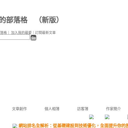
23 的部落格
（
新版
）
落格
｜
加入我的最愛
｜
訂閱最新文章
文章創作
個人相簿
訪客簿
作家簡介
網站排名全解析：從基礎建設到技術優化，全面提升你的