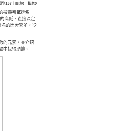
瀏覽
157
｜回應
0
｜推薦
0
的
搜尋引擎排名
。排名的高低，直接決定
響排名的因素繁多，從
勢的元素，並介紹
場中拔得頭籌。