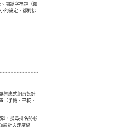
級、關鍵字標題（如
些微小的設定，都對排
這也讓響應式網頁設計
裝置（手機、平板、
體驗，搜尋排名勢必
面設計與速度優