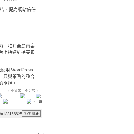
結，提高網站信任
力。唯有兼顧內容
台上持續維持亮眼
用 WordPress
工具與策略的整合
的明燈。
(
不分類
｜
不分類
)
aid=183156625
▲top