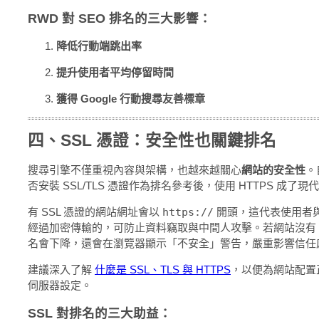
RWD 對 SEO 排名的三大影響：
降低行動端跳出率
提升使用者平均停留時間
獲得 Google 行動搜尋友善標章
四、SSL 憑證：安全性也關鍵排名
搜尋引擎不僅重視內容與架構，也越來越關心
網站的安全性
。
否安裝 SSL/TLS 憑證作為排名參考後，使用 HTTPS 成了
有 SSL 憑證的網站網址會以
https://
開頭，這代表使用者
經過加密傳輸的，可防止資料竊取與中間人攻擊。若網站沒有 S
名會下降，還會在瀏覽器顯示「不安全」警告，嚴重影響信任
建議深入了解
什麼是 SSL、TLS 與 HTTPS
，以便為網站配置
伺服器設定。
SSL 對排名的三大助益：