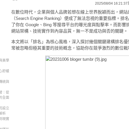
2025/08/04 16:21:37
在數位時代，企業與個人品牌若想在線上世界脫穎而出，網站
（Search Engine Ranking）便成了無法忽視的重要指標
了你在 Google、Bing 等搜尋平台的曝光度與點擊率。而影
網站架構、技術實作到內容品質，無一不是成功與否的關鍵。
本文將以「排名」為核心風格，深入探討幾個關鍵建構排名優
常被忽略但極其重要的技術概念，協助你在競爭激烈的數位戰
與美學
心舒緩
傳統與
營：從
的全面
司設立
解析
到現實