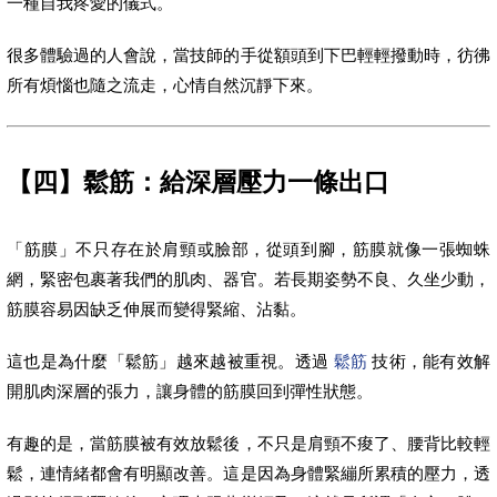
一種自我疼愛的儀式。
很多體驗過的人會說，當技師的手從額頭到下巴輕輕撥動時，彷彿
所有煩惱也隨之流走，心情自然沉靜下來。
【四】鬆筋：給深層壓力一條出口
「筋膜」不只存在於肩頸或臉部，從頭到腳，筋膜就像一張蜘蛛
網，緊密包裹著我們的肌肉、器官。若長期姿勢不良、久坐少動，
筋膜容易因缺乏伸展而變得緊縮、沾黏。
這也是為什麼「鬆筋」越來越被重視。透過
鬆筋
技術，能有效解
開肌肉深層的張力，讓身體的筋膜回到彈性狀態。
有趣的是，當筋膜被有效放鬆後，不只是肩頸不痠了、腰背比較輕
鬆，連情緒都會有明顯改善。這是因為身體緊繃所累積的壓力，透