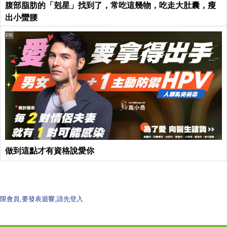
腹部脂肪的「剋星」找到了，常吃這幾物，吃走大肚囊，瘦
出小蠻腰
PR
做到這點才有資格說愛你
限會員,要發表迴響,請先登入