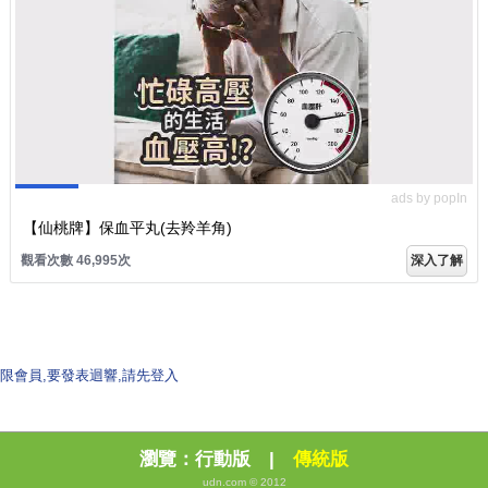
ads by popIn
【仙桃牌】保血平丸(去羚羊角)
觀看次數 46,995次
深入了解
限會員,要發表迴響,請先登入
瀏覽：
行動版
|
傳統版
udn.com © 2012