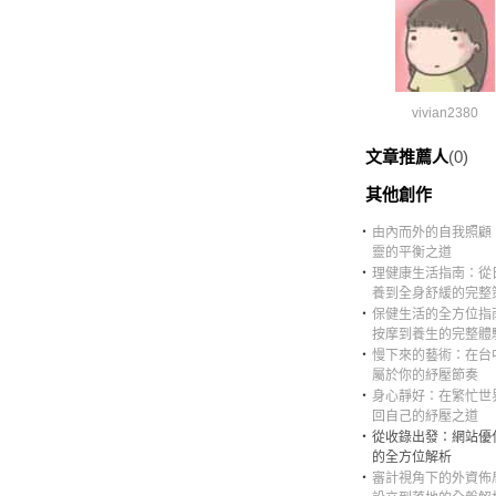
vivian2380
文章推薦人
(0)
其他創作
‧
由內而外的自我照顧
靈的平衡之道
‧
理健康生活指南：從
養到全身舒緩的完整
‧
保健生活的全方位指
按摩到養生的完整體
‧
慢下來的藝術：在台
屬於你的紓壓節奏
‧
身心靜好：在繁忙世
回自己的紓壓之道
‧
從收錄出發：網站優
的全方位解析
‧
審計視角下的外資佈