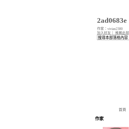
2ad068
作家：vivian2380
加入好友
｜
推薦此部
首頁
作家