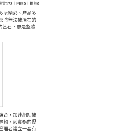
瀏覽
173
｜回應
0
｜推薦
0
多麼精彩、產品多
都將無法被潛在的
）的基石，更是整體
結合，加速網站被
邏輯，到實務的優
管理者建立一套有