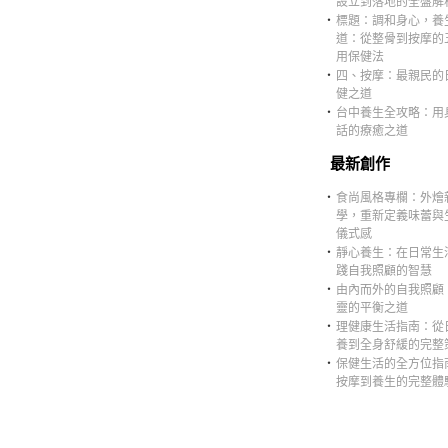
設立到落地的全盤解
‧
標題：調和身心，養
道：從整骨到按摩的
用保健法
‧
四、按摩：最親民的
健之道
‧
台中養生全攻略：用
話的療癒之道
最新創作
‧
食尚風格專欄：外燴
學，重新定義味蕾與
儀式感
‧
靜心養生：在日常生
踐自我照顧的智慧
‧
由內而外的自我照顧
靈的平衡之道
‧
理健康生活指南：從
養到全身舒緩的完整
‧
保健生活的全方位指
按摩到養生的完整體