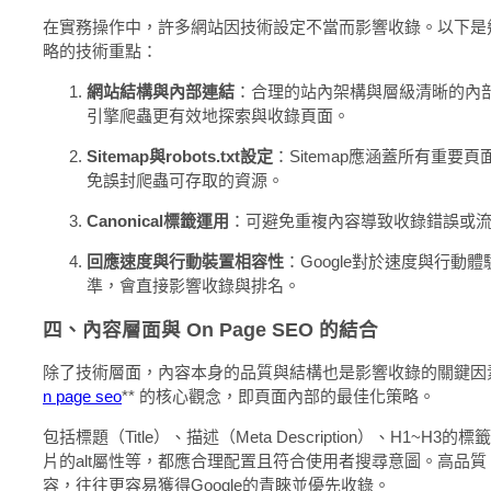
在實務操作中，許多網站因技術設定不當而影響收錄。以下是
略的技術重點：
網站結構與內部連結
：合理的站內架構與層級清晰的內
引擎爬蟲更有效地探索與收錄頁面。
Sitemap與robots.txt設定
：Sitemap應涵蓋所有重要頁面，
免誤封爬蟲可存取的資源。
Canonical標籤運用
：可避免重複內容導致收錄錯誤或
回應速度與行動裝置相容性
：Google對於速度與行動
準，會直接影響收錄與排名。
四、內容層面與 On Page SEO 的結合
除了技術層面，內容本身的品質與結構也是影響收錄的關鍵因素
n page seo
** 的核心觀念，即頁面內部的最佳化策略。
包括標題（Title）、描述（Meta Description）、H1~H
片的alt屬性等，都應合理配置且符合使用者搜尋意圖。高品
容，往往更容易獲得Google的青睞並優先收錄。