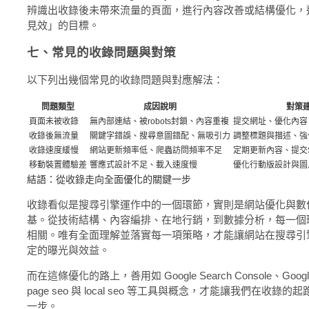
辨識出收錄後未帶來流量的頁面，進行內容改善或結構優化，
見效」的目標。
七、常見的收錄問題與對策
以下列出幾個常見的收錄問題與對應解法：
問題類型
成因說明
對策
頁面未被收錄
無內部連結、被robots封鎖、內容重複
提交網址、優化內容、
收錄後無流量
關鍵字錯誤、搜尋意圖錯配、無吸引力
調整標題與描述、強
收錄速度緩慢
網站更新頻率低、爬蟲訪問頻率不足
定期更新內容、提交Si
移動裝置體驗差
響應式設計不足、載入速度慢
優化行動版設計與圖
結語：從收錄走向全面優化的關鍵一步
收錄看似是搜尋引擎運作中的一個環節，實則是網站優化與數
基。從技術結構、內容編排、在地行銷，到數據分析，每一個
相關。唯有全面理解並落實每一項策略，才能讓網站在搜尋引
定的曝光與效益。
而在這條優化的路上，善用如 Google Search Console、Google A
page seo 與 local seo 等工具與概念，才能讓我們在收
一步。