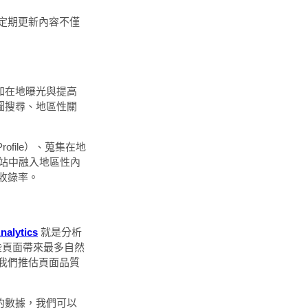
定期更新內容不僅
增加在地曝光與提高
地圖搜尋、地區性關
rofile）、蒐集在地
網站中融入地區性內
收錄率。
nalytics
就是分析
些頁面帶來最多自然
我們推估頁面品質
sole的數據，我們可以