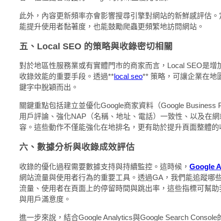
此外，內容更新頻率亦會影響搜尋引擎對網站的新鮮感評估。
能提升使用者黏著度，也能鼓勵爬蟲更頻繁地訪問網站。
五、Local SEO 的策略與收錄密切相關
對於地區性服務業或有實體門市的商家而言，Local SEO是
收錄效能的重要手段。透過**
local seo
** 策略，可讓企業在
鍵字中脫穎而出。
關鍵重點包括建立並優化Google商家資料（Google Business P
用戶評論、強化NAP（名稱、地址、電話）一致性、以及在
容。這些動作不僅能強化在地排名，更有助於提升頁面整體的
六、數據分析與收錄成效評估
收錄的優化過程需要數據支持與持續監控。這時候，
Google A
網站流量與使用者行為的重要工具。透過GA，我們能追蹤哪
流量、使用者在頁面上的停留時間與跳出率，這些指標可幫助
與用戶滿意度。
進一步來說，結合Google Analytics與Google Search Con