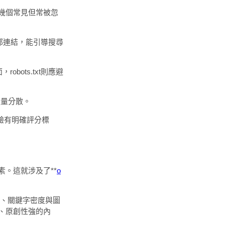
幾個常見但常被忽
部連結，能引導搜尋
robots.txt則應避
流量分散。
體驗有明確評分標
。這就涉及了**
o
3的標籤、關鍵字密度與圖
質、原創性強的內