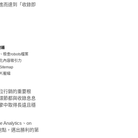
進而達到「收錄即
建議
檢查robots檔案
化內容吸引力
temap
片壓縮
位行銷的重要根
環節都與收錄息息
擎中取得長遠且穩
nalytics、on
錄的起跑點，邁出勝利的第