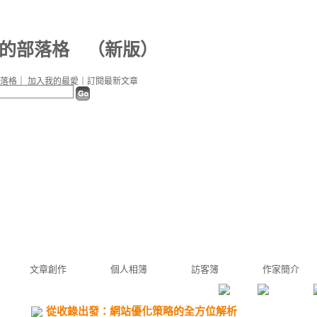
3e 的部落格
（
新版
）
落格
｜
加入我的最愛
｜
訂閱最新文章
文章創作
個人相簿
訪客簿
作家簡介
從收錄出發：網站優化策略的全方位解析