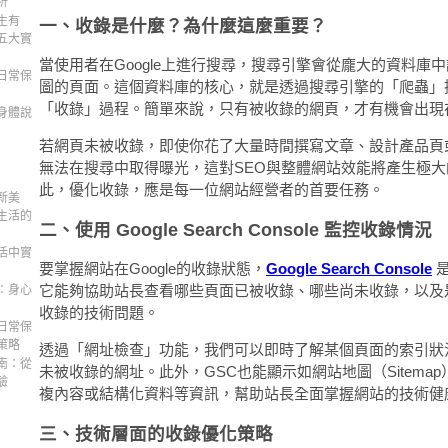
析
生有
一、收錄是什麼？為什麼這麼重要？
五大實
當使用者在Google上進行搜尋，搜尋引擎會從龐大的資料庫
日常保
圖的頁面。這個資料庫的核心，就是透過搜尋引擎的「爬蟲」
「收錄」過程。簡單來說，只有被收錄的網頁，才有機會出現
身體說
若網頁未被收錄，即使你花了大量時間撰寫文章、設計產品頁
無法在搜尋中取得曝光，這對SEO與整體網站效能將產生極
此，優化收錄，應是每一位網站經營者的首要任務。
新美
生活的
二、使用 Google Search Console 監控收錄情況
活中實
要掌握網站在Google的收錄狀態，
Google Search Console
是
它能夠協助站長查看哪些頁面已被收錄、哪些尚未收錄，以及
：身心
收錄的技術問題。
日常保
策略
透過「網址檢查」功能，我們可以即時了解某個頁面的索引狀
南：從
未被收錄的網址。此外，GSC也能顯示如網站地圖（Sitemap）、ro
驗
複內容或結構化資料等資訊，幫助站長全面掌握網站的技術健
三、技術層面的收錄優化策略