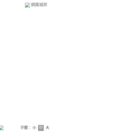
網路城邦
字體：
小
中
大