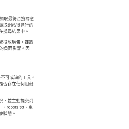
中調取最符合搜尋意
抓取網站後進行的
在搜尋結果中。
或投放廣告，都將
大的負面影響。因
不可或缺的工具。
是否存在任何阻礙
況，並主動提交尚
bots.txt、重
康狀態。